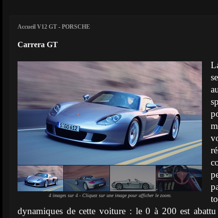
Accueil V12 GT
-
PORSCHE
Carrera GT
L
s
a
s
p
m
v
r
c
p
p
4 images sur 4 - Cliquez sur une image pour afficher le zoom.
t
dynamiques de cette voiture : le 0 à 200 est abat