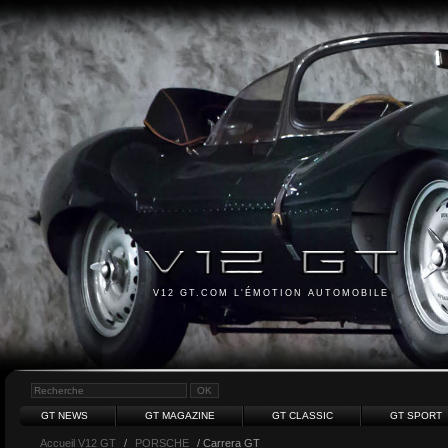
V12 GT.COM L'ÉMOTION AUTOMOBILE
GT NEWS
GT MAGAZINE
GT CLASSIC
GT SPORT
Accueil V12 GT
/
PORSCHE
/ Carrera GT