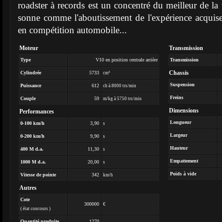
roadster à records est un concentré du meilleur de la
sonne comme l'aboutissement de l'expérience acquis
en compétition automobile...
Moteur
Transmission
Type
V10 en position centrale arrière
Transmission
Chassis
Cylindrée
5733
cm³
Suspension
Puissance
612
ch à 8000 trs/min
Freins
Couple
59
m/kg à 5750 trs/min
Dimensions
Performances
Longueur
0-100 km/h
3,90
s
Largeur
0-200 km/h
9,90
s
Hauteur
400 M d.a.
11,30
s
Empattement
1000 M d.a.
20,00
s
Poids à vide
Vitesse de pointe
342
km/h
Autres
Cote
300000
€
( état concours )
Quantité produite
1270