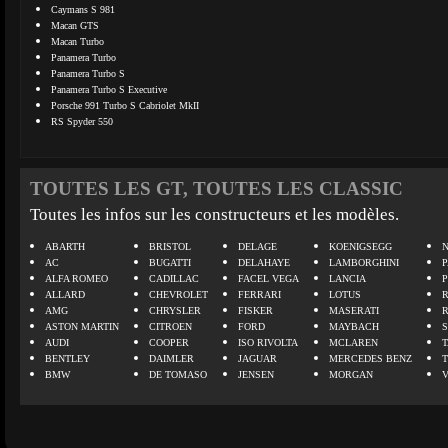
Caymans S 981
Macan GTS
Macan Turbo
Panamera Turbo
Panamera Turbo S
Panamera Turbo S Executive
Porsche 991 Turbo S Cabriolet MkII
RS Spyder 550
TOUTES LES GT, TOUTES LES CLASSIC
Toutes les infos sur les constructeurs et les modèles.
ABARTH
BRISTOL
DELAGE
KOENIGSEGG
N
AC
BUGATTI
DELAHAYE
LAMBORGHINI
P
ALFA ROMEO
CADILLAC
FACEL VEGA
LANCIA
ALLARD
CHEVROLET
FERRARI
LOTUS
AMG
CHRYSLER
FISKER
MASERATI
ASTON MARTIN
CITROEN
FORD
MAYBACH
AUDI
COOPER
ISO RIVOLTA
MCLAREN
BENTLEY
DAIMLER
JAGUAR
MERCEDES BENZ
BMW
DE TOMASO
JENSEN
MORGAN