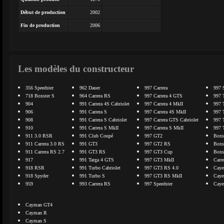
Début de production
2002
Fin de production
2006
Les modèles du constructeur
356 Speedster
962 Dauer
997 Carrera
997 
718 Boxster S
964 Carrera RS
997 Carrera 4 GTS
997 
904
991 Carrera 4S Cabriolet
997 Carrera 4 MkII
997 
906
991 Carrera S
997 Carrera 4S MkII
997 
908
991 Carrera S Cabriolet
997 Carrera GTS Cabriolet
997 
910
991 Carrera S MkII
997 Carrera S MkII
997 
911 3.0 RSR
991 Club Coupé
997 GT2
Boxs
911 Carrera 3.0 RS
991 GT3
997 GT2 RS
Boxs
911 Carrera RS 2.7
991 GT3 RS
997 GT3 Cup
Boxs
917
991 Targa 4 GTS
997 GT3 MkII
Carr
918 RSR
991 Turbo Cabriolet
997 GT3 RS 4.0
Caye
918 Spyder
991 Turbo S
997 GT3 RS MkII
Caye
959
993 Carrera RS
997 Speedster
Caye
Cayman GT4
Cayman R
Cayman S