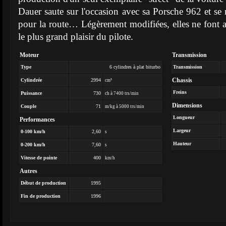
Dauer saute sur l'occasion avec sa Porsche 962 et se
pour la route… Légèrement modifiées, elles ne font
le plus grand plaisir du pilote.
Moteur
Transmission
Type
6 cylindres à plat biturbo
Transmission
Chassis
Cylindrée
2994
cm³
Freins
Puissance
730
ch à 7400 trs/min
Dimensions
Couple
71
m/kg à 5000 trs/min
Longueur
Performances
Largeur
0-100 km/h
2,60
s
Hauteur
0-200 km/h
7,60
s
Vitesse de pointe
400
km/h
Autres
Début de production
1995
Fin de production
1996