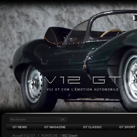
V12 GT.COM L'ÉMOTION AUTOMOBILE
GT NEWS
GT MAGAZINE
GT CLASSIC
GT SPORT
Accueil V12 GT
/
PORSCHE
/ 962 Dauer