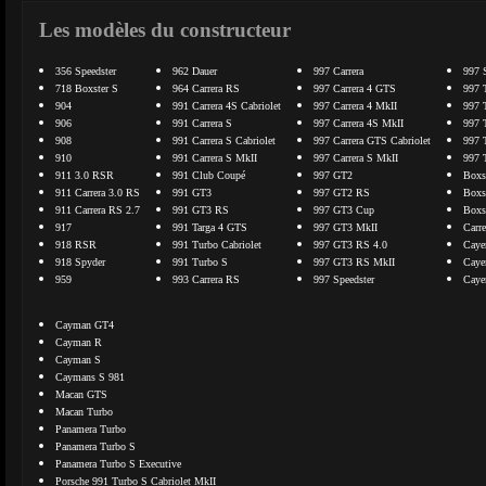
Les modèles du constructeur
356 Speedster
962 Dauer
997 Carrera
997 
718 Boxster S
964 Carrera RS
997 Carrera 4 GTS
997 
904
991 Carrera 4S Cabriolet
997 Carrera 4 MkII
997 
906
991 Carrera S
997 Carrera 4S MkII
997 
908
991 Carrera S Cabriolet
997 Carrera GTS Cabriolet
997 
910
991 Carrera S MkII
997 Carrera S MkII
997 
911 3.0 RSR
991 Club Coupé
997 GT2
Boxs
911 Carrera 3.0 RS
991 GT3
997 GT2 RS
Boxs
911 Carrera RS 2.7
991 GT3 RS
997 GT3 Cup
Boxs
917
991 Targa 4 GTS
997 GT3 MkII
Carr
918 RSR
991 Turbo Cabriolet
997 GT3 RS 4.0
Caye
918 Spyder
991 Turbo S
997 GT3 RS MkII
Caye
959
993 Carrera RS
997 Speedster
Caye
Cayman GT4
Cayman R
Cayman S
Caymans S 981
Macan GTS
Macan Turbo
Panamera Turbo
Panamera Turbo S
Panamera Turbo S Executive
Porsche 991 Turbo S Cabriolet MkII