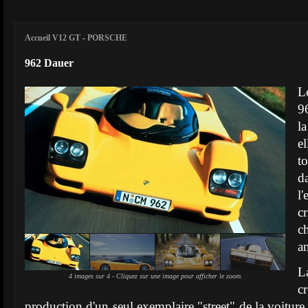
Accueil V12 GT
-
PORSCHE
962 Dauer
L
9
l
e
t
d
l
c
c
a
L
4 images sur 4 - Cliquez sur une image pour afficher le zoom.
c
production d'un seul exemplaire "street" de la voitur