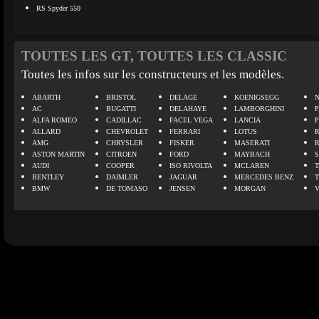
RS Spyder 550
TOUTES LES GT, TOUTES LES CLASSIC
Toutes les infos sur les constructeurs et les modèles.
ABARTH
BRISTOL
DELAGE
KOENIGSEGG
N
AC
BUGATTI
DELAHAYE
LAMBORGHINI
P
ALFA ROMEO
CADILLAC
FACEL VEGA
LANCIA
ALLARD
CHEVROLET
FERRARI
LOTUS
AMG
CHRYSLER
FISKER
MASERATI
ASTON MARTIN
CITROEN
FORD
MAYBACH
AUDI
COOPER
ISO RIVOLTA
MCLAREN
BENTLEY
DAIMLER
JAGUAR
MERCEDES BENZ
BMW
DE TOMASO
JENSEN
MORGAN