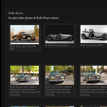
Rolls Royce
les plus belles photos de Rolls Royce classic
Rolls Royce gris profil
Rolls Royce gris profil 2
Rolls Royce gris 3/4 avant
droit
Rolls Royce Silver Shadow
Rolls Royce Silver Shadow
Rolls Royce Silver Shadow
Drophead Coupe Mulliner
Drophead Coupe Mulliner
Drophead Coupe Mulliner
Park Ward verte 3/4 avant droit
Park Ward verte face avant
Park Ward verte 3/4 avant d
travelling 2
travelling
travelling