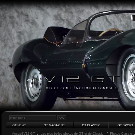
V12 GT.COM L'ÉMOTION AUTOMOBILE
GT NEWS
GT MAGAZINE
GT CLASSIC
GT SPORT
Accueil V12 GT
/
Les plus belles photos de GT et de Classic.
/
Photos Classic