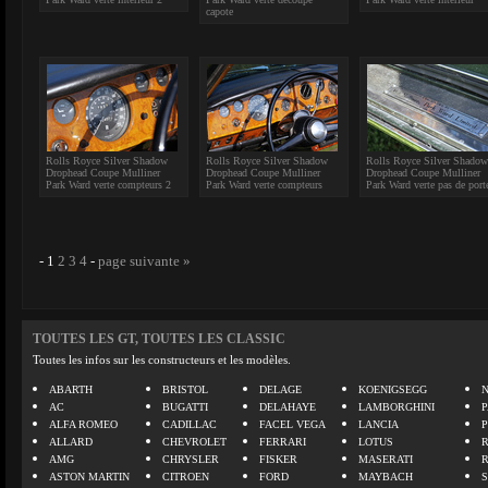
capote
Rolls Royce Silver Shadow
Rolls Royce Silver Shadow
Rolls Royce Silver Shadow
Drophead Coupe Mulliner
Drophead Coupe Mulliner
Drophead Coupe Mulliner
Park Ward verte compteurs 2
Park Ward verte compteurs
Park Ward verte pas de port
-
1
2
3
4
-
page suivante »
TOUTES LES GT, TOUTES LES CLASSIC
Toutes les infos sur les constructeurs et les modèles.
ABARTH
BRISTOL
DELAGE
KOENIGSEGG
N
AC
BUGATTI
DELAHAYE
LAMBORGHINI
P
ALFA ROMEO
CADILLAC
FACEL VEGA
LANCIA
ALLARD
CHEVROLET
FERRARI
LOTUS
AMG
CHRYSLER
FISKER
MASERATI
ASTON MARTIN
CITROEN
FORD
MAYBACH