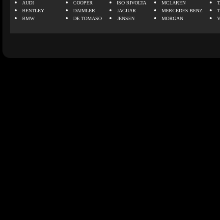
AUDI
COOPER
ISO RIVOLTA
MCLAREN
BENTLEY
DAIMLER
JAGUAR
MERCEDES BENZ
BMW
DE TOMASO
JENSEN
MORGAN