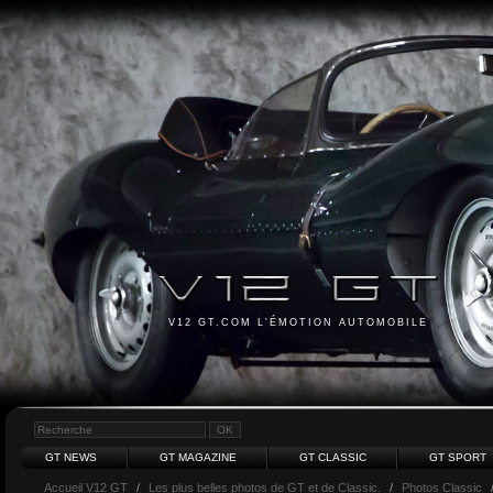
V12 GT.COM L'ÉMOTION AUTOMOBILE
GT NEWS
GT MAGAZINE
GT CLASSIC
GT SPORT
Accueil V12 GT
/
Les plus belles photos de GT et de Classic.
/
Photos Classic