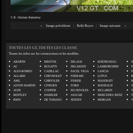
C.R. Ghislain Balemboy
«
Image précédente
|
Rolls Royce
|
Image suivante
»
TOUTES LES GT, TOUTES LES CLASSIC
Toutes les infos sur les constructeurs et les modèles.
ABARTH
BRISTOL
DELAGE
KOENIGSEGG
N
AC
BUGATTI
DELAHAYE
LAMBORGHINI
P
ALFA ROMEO
CADILLAC
FACEL VEGA
LANCIA
ALLARD
CHEVROLET
FERRARI
LOTUS
AMG
CHRYSLER
FISKER
MASERATI
ASTON MARTIN
CITROEN
FORD
MAYBACH
AUDI
COOPER
ISO RIVOLTA
MCLAREN
BENTLEY
DAIMLER
JAGUAR
MERCEDES BENZ
BMW
DE TOMASO
JENSEN
MORGAN