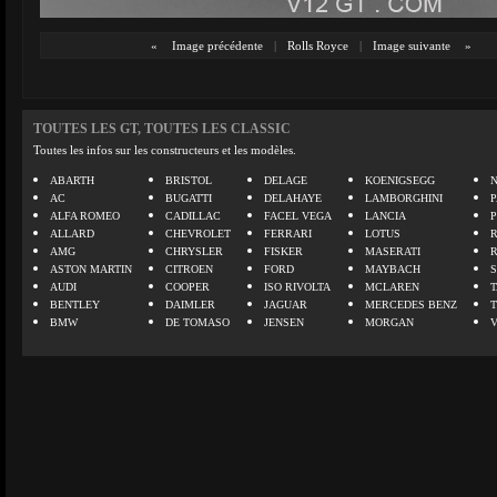
«
Image précédente
|
Rolls Royce
|
Image suivante
»
TOUTES LES GT, TOUTES LES CLASSIC
Toutes les infos sur les constructeurs et les modèles.
ABARTH
BRISTOL
DELAGE
KOENIGSEGG
N
AC
BUGATTI
DELAHAYE
LAMBORGHINI
P
ALFA ROMEO
CADILLAC
FACEL VEGA
LANCIA
ALLARD
CHEVROLET
FERRARI
LOTUS
AMG
CHRYSLER
FISKER
MASERATI
ASTON MARTIN
CITROEN
FORD
MAYBACH
AUDI
COOPER
ISO RIVOLTA
MCLAREN
BENTLEY
DAIMLER
JAGUAR
MERCEDES BENZ
BMW
DE TOMASO
JENSEN
MORGAN