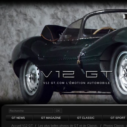
V12 GT.COM L'ÉMOTION AUTOMOBILE
GT NEWS
GT MAGAZINE
GT CLASSIC
GT SPORT
Accueil V12 GT
/
Les plus belles photos de GT et de Classic.
/
Photos Classic