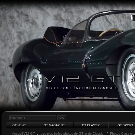
V12 GT.COM L'ÉMOTION AUTOMOBILE
GT NEWS
GT MAGAZINE
GT CLASSIC
GT SPORT
Accueil V12 GT
/
Les plus belles photos de GT et de Classic.
/
Photos Classic