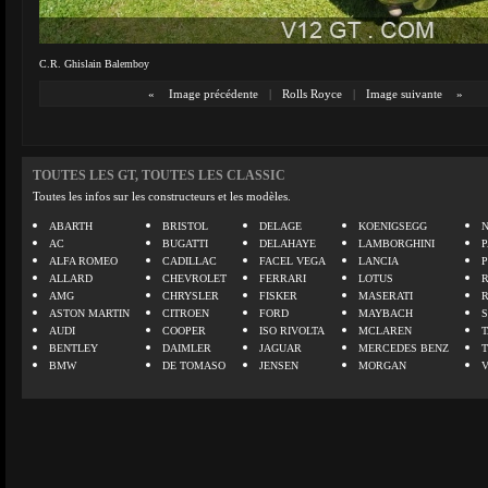
C.R. Ghislain Balemboy
«
Image précédente
|
Rolls Royce
|
Image suivante
»
TOUTES LES GT, TOUTES LES CLASSIC
Toutes les infos sur les constructeurs et les modèles.
ABARTH
BRISTOL
DELAGE
KOENIGSEGG
N
AC
BUGATTI
DELAHAYE
LAMBORGHINI
P
ALFA ROMEO
CADILLAC
FACEL VEGA
LANCIA
ALLARD
CHEVROLET
FERRARI
LOTUS
AMG
CHRYSLER
FISKER
MASERATI
ASTON MARTIN
CITROEN
FORD
MAYBACH
AUDI
COOPER
ISO RIVOLTA
MCLAREN
BENTLEY
DAIMLER
JAGUAR
MERCEDES BENZ
BMW
DE TOMASO
JENSEN
MORGAN