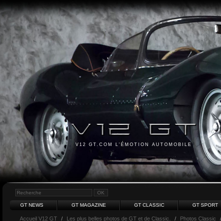
V12 GT.COM L'ÉMOTION AUTOMOBILE
GT NEWS
GT MAGAZINE
GT CLASSIC
GT SPORT
Accueil V12 GT
/
Les plus belles photos de GT et de Classic.
/
Photos Classic