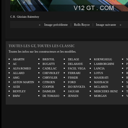
C.R. Ghislain Balemboy
«
Image précédente
|
Rolls Royce
|
Image suivante
»
TOUTES LES GT, TOUTES LES CLASSIC
Toutes les infos sur les constructeurs et les modèles.
ABARTH
BRISTOL
DELAGE
KOENIGSEGG
N
AC
BUGATTI
DELAHAYE
LAMBORGHINI
P
ALFA ROMEO
CADILLAC
FACEL VEGA
LANCIA
ALLARD
CHEVROLET
FERRARI
LOTUS
AMG
CHRYSLER
FISKER
MASERATI
ASTON MARTIN
CITROEN
FORD
MAYBACH
AUDI
COOPER
ISO RIVOLTA
MCLAREN
BENTLEY
DAIMLER
JAGUAR
MERCEDES BENZ
BMW
DE TOMASO
JENSEN
MORGAN