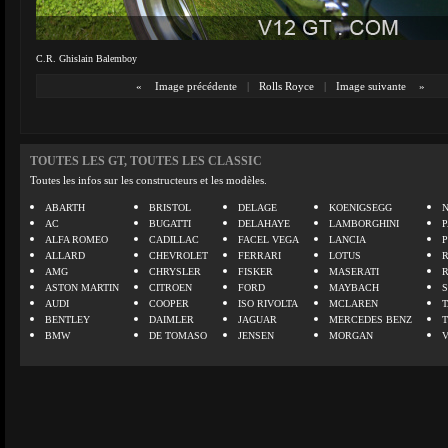
C.R. Ghislain Balemboy
«
Image précédente
|
Rolls Royce
|
Image suivante
»
TOUTES LES GT, TOUTES LES CLASSIC
Toutes les infos sur les constructeurs et les modèles.
ABARTH
BRISTOL
DELAGE
KOENIGSEGG
N
AC
BUGATTI
DELAHAYE
LAMBORGHINI
P
ALFA ROMEO
CADILLAC
FACEL VEGA
LANCIA
ALLARD
CHEVROLET
FERRARI
LOTUS
AMG
CHRYSLER
FISKER
MASERATI
ASTON MARTIN
CITROEN
FORD
MAYBACH
AUDI
COOPER
ISO RIVOLTA
MCLAREN
BENTLEY
DAIMLER
JAGUAR
MERCEDES BENZ
BMW
DE TOMASO
JENSEN
MORGAN