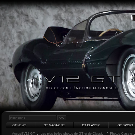
V12 GT.COM L'ÉMOTION AUTOMOBILE
GT NEWS
GT MAGAZINE
GT CLASSIC
GT SPORT
Accueil V12 GT
/
Les plus belles photos de GT et de Classic.
/
Photos Classic