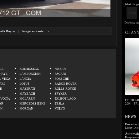
Mot de pa
olls Royce
|
Image suivante
»
GT AN
.
GE
KOENIGSEGG
NISSAN
HAYE
LAMBORGHINI
PAGANI
L VEGA
LANCIA
PORSCHE
ARI
LOTUS
RANGE ROVER
ER
MASERATI
ROLLS ROYCE
MAYBACH
SPYKER
IVOLTA
MCLAREN
TALBOT LAGO
FERRARI 
AR
MERCEDES BENZ
TESLA
2004 - 571
EN
MORGAN
VOLVO
NEWS
Porsche 
Moby Dick 
Automobi
Braquage à 