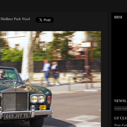
BRM
 Mulliner Park Ward
NEWSLET
GT CL
Nom d'uti