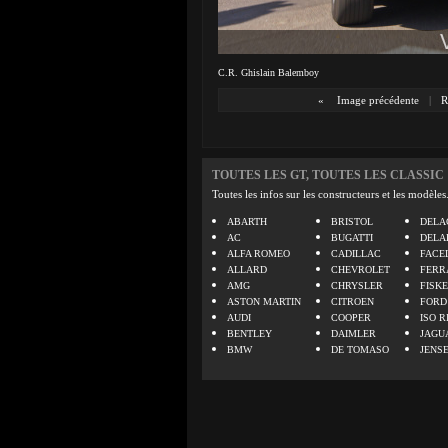
C.R. Ghislain Balemboy
«
Image précédente
|
R
TOUTES LES GT, TOUTES LES CLASSIC
Toutes les infos sur les constructeurs et les modèles
ABARTH
BRISTOL
DELA
AC
BUGATTI
DELA
ALFA ROMEO
CADILLAC
FACE
ALLARD
CHEVROLET
FERR
AMG
CHRYSLER
FISK
ASTON MARTIN
CITROEN
FORD
AUDI
COOPER
ISO R
BENTLEY
DAIMLER
JAGU
BMW
DE TOMASO
JENS