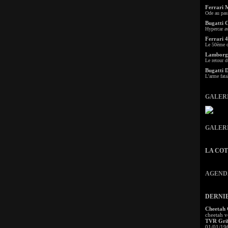
Ferrari 
Ode au pas
Bugatti 
Hypercar a
Ferrari 4
Le 50ème c
Lamborgh
Le retour d
Bugatti 
L'arme fata
GALER
GALER
LA CO
AGEND
DERNI
Cheetah
cheetah v
TVR Grif
01/01/19