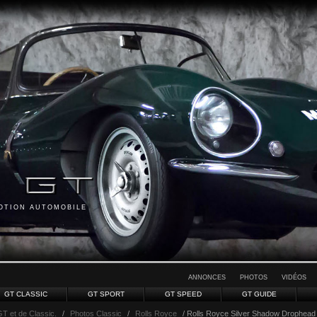
MOTION AUTOMOBILE
ANNONCES
PHOTOS
VIDÉOS
GT CLASSIC
GT SPORT
GT SPEED
GT GUIDE
GT et de Classic.
/
Photos Classic
/
Rolls Royce
/ Rolls Royce Silver Shadow Drophead C