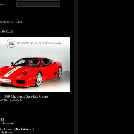
sse
NONCES
- 360 Challenge Stradale Coupé
50 km - 159900 €
935
: le remake
li Amos Delta Futurista
l'italienne