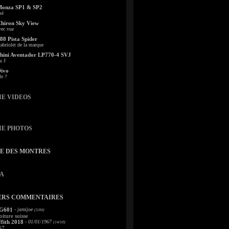
Monza SP1 & SP2
sé
Chiron Sky View
vec vue
88 Pista Spider
abriolet de la marque
ini Aventador LP770-4 SVJ
u J
Divo
le ?
IE VIDEOS
IE PHOTOS
TE DES MONTRES
A
ERS COMMENTAIRES
 G601
- jamijoe
(5/04)
oiture suisse
fith 2018
- 01/01/1967
(14/10)
67