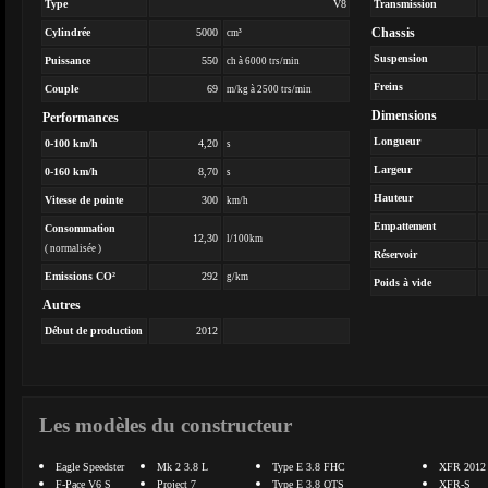
Type
V8
Transmission
Chassis
Cylindrée
5000
cm³
Suspension
Puissance
550
ch à 6000 trs/min
Freins
Couple
69
m/kg à 2500 trs/min
Dimensions
Performances
Longueur
0-100 km/h
4,20
s
Largeur
0-160 km/h
8,70
s
Hauteur
Vitesse de pointe
300
km/h
Empattement
Consommation
12,30
l/100km
( normalisée )
Réservoir
Emissions CO²
292
g/km
Poids à vide
Autres
Début de production
2012
Les modèles du constructeur
Eagle Speedster
Mk 2 3.8 L
Type E 3.8 FHC
XFR 2012
F-Pace V6 S
Project 7
Type E 3.8 OTS
XFR-S