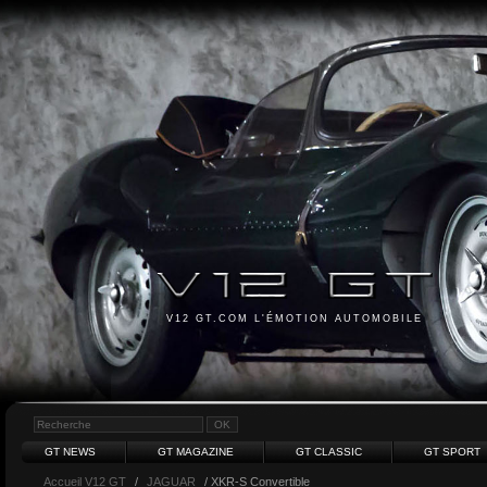
V12 GT.COM L'ÉMOTION AUTOMOBILE
GT NEWS
GT MAGAZINE
GT CLASSIC
GT SPORT
Accueil V12 GT
/
JAGUAR
/ XKR-S Convertible