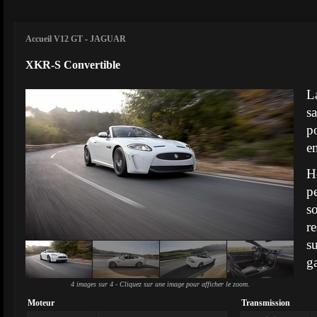
Accueil V12 GT
-
JAGUAR
XKR-S Convertible
L
s
p
en
H
p
s
r
s
ga
4 images sur 4 - Cliquez sur une image pour afficher le zoom.
Moteur
Transmission