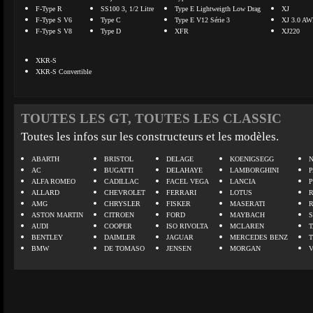
F-Type R
SS100 3, 1/2 Litre
Type E Lightweigth Low Drag
XJ
F-Type S V6
Type C
Type E V12 Série 3
XJ 3.0 A
F-Type S V8
Type D
XFR
XJ220
XKR-S
XKR-S Convertible
TOUTES LES GT, TOUTES LES CLASSIC
Toutes les infos sur les constructeurs et les modèles.
ABARTH
BRISTOL
DELAGE
KOENIGSEGG
N
AC
BUGATTI
DELAHAYE
LAMBORGHINI
P
ALFA ROMEO
CADILLAC
FACEL VEGA
LANCIA
ALLARD
CHEVROLET
FERRARI
LOTUS
AMG
CHRYSLER
FISKER
MASERATI
ASTON MARTIN
CITROEN
FORD
MAYBACH
AUDI
COOPER
ISO RIVOLTA
MCLAREN
BENTLEY
DAIMLER
JAGUAR
MERCEDES BENZ
BMW
DE TOMASO
JENSEN
MORGAN