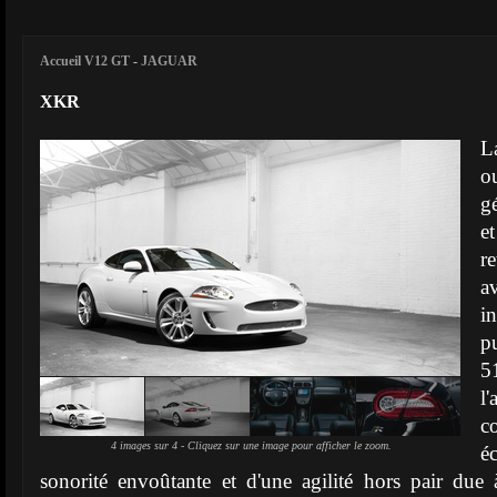
Accueil V12 GT
-
JAGUAR
XKR
L
o
g
e
r
a
i
p
5
l
c
4 images sur 4 - Cliquez sur une image pour afficher le zoom.
é
sonorité envoûtante et d'une agilité hors pair due à