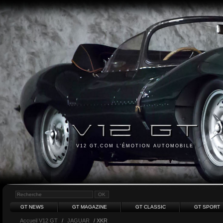
V12 GT.COM L'ÉMOTION AUTOMOBILE
GT NEWS
GT MAGAZINE
GT CLASSIC
GT SPORT
Accueil V12 GT
/
JAGUAR
/ XKR