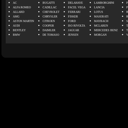
AC
BUGATTI
DELAHAYE
LAMBORGHINI
P
ALFA ROMEO
CADILLAC
FACEL VEGA
LANCIA
ALLARD
CHEVROLET
FERRARI
LOTUS
AMG
CHRYSLER
FISKER
MASERATI
ASTON MARTIN
CITROEN
FORD
MAYBACH
AUDI
COOPER
ISO RIVOLTA
MCLAREN
BENTLEY
DAIMLER
JAGUAR
MERCEDES BENZ
BMW
DE TOMASO
JENSEN
MORGAN