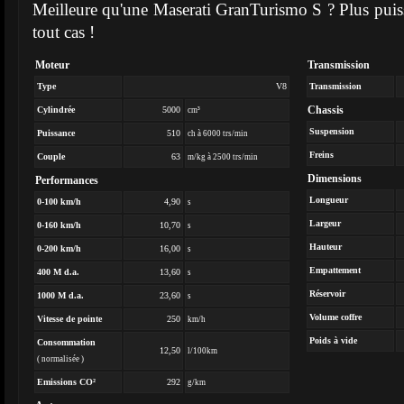
Meilleure qu'une Maserati GranTurismo S ? Plus puissa
tout cas !
Moteur
Transmission
Type
V8
Transmission
Chassis
Cylindrée
5000
cm³
Suspension
Puissance
510
ch à 6000 trs/min
Freins
Couple
63
m/kg à 2500 trs/min
Dimensions
Performances
Longueur
0-100 km/h
4,90
s
Largeur
0-160 km/h
10,70
s
Hauteur
0-200 km/h
16,00
s
Empattement
400 M d.a.
13,60
s
Réservoir
1000 M d.a.
23,60
s
Volume coffre
Vitesse de pointe
250
km/h
Poids à vide
Consommation
12,50
l/100km
( normalisée )
Emissions CO²
292
g/km