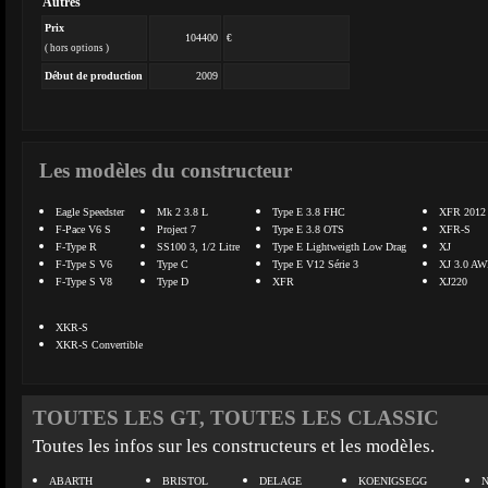
Autres
Prix
104400
€
( hors options )
Début de production
2009
Les modèles du constructeur
Eagle Speedster
Mk 2 3.8 L
Type E 3.8 FHC
XFR 2012
F-Pace V6 S
Project 7
Type E 3.8 OTS
XFR-S
F-Type R
SS100 3, 1/2 Litre
Type E Lightweigth Low Drag
XJ
F-Type S V6
Type C
Type E V12 Série 3
XJ 3.0 A
F-Type S V8
Type D
XFR
XJ220
XKR-S
XKR-S Convertible
TOUTES LES GT, TOUTES LES CLASSIC
Toutes les infos sur les constructeurs et les modèles.
ABARTH
BRISTOL
DELAGE
KOENIGSEGG
N