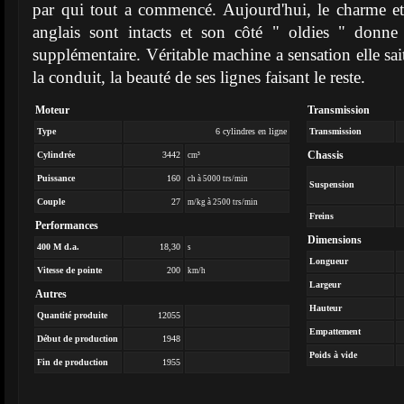
par qui tout a commencé. Aujourd'hui, le charme et
anglais sont intacts et son côté " oldies " don
supplémentaire. Véritable machine a sensation elle sa
la conduit, la beauté de ses lignes faisant le reste.
Moteur
Transmission
Type
6 cylindres en ligne
Transmission
Chassis
Cylindrée
3442
cm³
Puissance
160
ch à 5000 trs/min
Suspension
Couple
27
m/kg à 2500 trs/min
Freins
Performances
Dimensions
400 M d.a.
18,30
s
Longueur
Vitesse de pointe
200
km/h
Largeur
Autres
Hauteur
Quantité produite
12055
Empattement
Début de production
1948
Poids à vide
Fin de production
1955