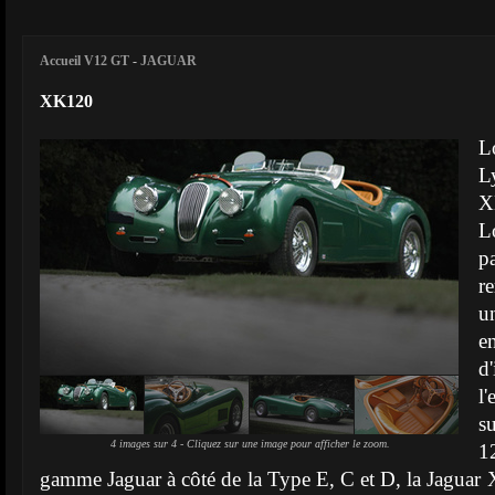
Accueil V12 GT
-
JAGUAR
XK120
L
L
X
Lo
p
r
u
en
d
l
s
4 images sur 4 - Cliquez sur une image pour afficher le zoom.
1
gamme Jaguar à côté de la Type E, C et D, la Jaguar X