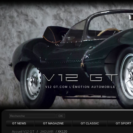
V12 GT.COM L'ÉMOTION AUTOMOBILE
GT NEWS
GT MAGAZINE
GT CLASSIC
GT SPORT
Accueil V12 GT
/
JAGUAR
/ XK120