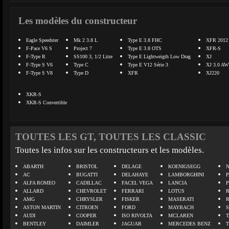
Les modèles du constructeur
Eagle Speedster
Mk 2 3.8 L
Type E 3.8 FHC
XFR 2012
F-Pace V6 S
Project 7
Type E 3.8 OTS
XFR-S
F-Type R
SS100 3, 1/2 Litre
Type E Lightweigth Low Drag
XJ
F-Type S V6
Type C
Type E V12 Série 3
XJ 3.0 A
F-Type S V8
Type D
XFR
XJ220
XKR-S
XKR-S Convertible
TOUTES LES GT, TOUTES LES CLASSIC
Toutes les infos sur les constructeurs et les modèles.
ABARTH
BRISTOL
DELAGE
KOENIGSEGG
N
AC
BUGATTI
DELAHAYE
LAMBORGHINI
P
ALFA ROMEO
CADILLAC
FACEL VEGA
LANCIA
ALLARD
CHEVROLET
FERRARI
LOTUS
AMG
CHRYSLER
FISKER
MASERATI
ASTON MARTIN
CITROEN
FORD
MAYBACH
AUDI
COOPER
ISO RIVOLTA
MCLAREN
BENTLEY
DAIMLER
JAGUAR
MERCEDES BENZ