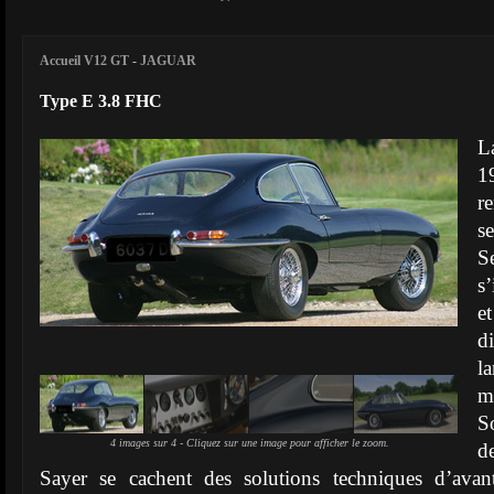
Accueil V12 GT
-
JAGUAR
Type E 3.8 FHC
L
1
r
s
S
s
e
d
l
m
S
4 images sur 4 - Cliquez sur une image pour afficher le zoom.
d
Sayer se cachent des solutions techniques d’avan