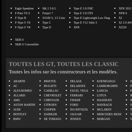
Eagle Speedster
Mk 2 3.8 L
Type E 3.8 FHC
XFR 2012
F-Pace V6 S
Project 7
Type E 3.8 OTS
XFR-S
F-Type R
SS100 3, 1/2 Litre
Type E Lightweigth Low Drag
XJ
F-Type S V6
Type C
Type E V12 Série 3
XJ 3.0 A
F-Type S V8
Type D
XFR
XJ220
XKR-S
XKR-S Convertible
TOUTES LES GT, TOUTES LES CLASSIC
Toutes les infos sur les constructeurs et les modèles.
ABARTH
BRISTOL
DELAGE
KOENIGSEGG
N
AC
BUGATTI
DELAHAYE
LAMBORGHINI
P
ALFA ROMEO
CADILLAC
FACEL VEGA
LANCIA
ALLARD
CHEVROLET
FERRARI
LOTUS
AMG
CHRYSLER
FISKER
MASERATI
ASTON MARTIN
CITROEN
FORD
MAYBACH
AUDI
COOPER
ISO RIVOLTA
MCLAREN
BENTLEY
DAIMLER
JAGUAR
MERCEDES BENZ
BMW
DE TOMASO
JENSEN
MORGAN