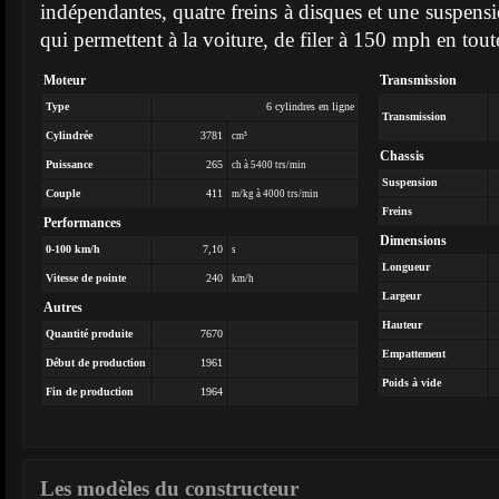
indépendantes, quatre freins à disques et une suspensio
qui permettent à la voiture, de filer à 150 mph en toute
Moteur
Transmission
Type
6 cylindres en ligne
Transmission
Cylindrée
3781
cm³
Chassis
Puissance
265
ch à 5400 trs/min
Suspension
Couple
411
m/kg à 4000 trs/min
Freins
Performances
Dimensions
0-100 km/h
7,10
s
Longueur
Vitesse de pointe
240
km/h
Largeur
Autres
Hauteur
Quantité produite
7670
Empattement
Début de production
1961
Poids à vide
Fin de production
1964
Les modèles du constructeur