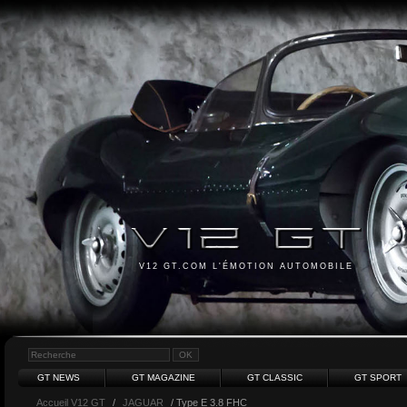
V12 GT.COM L'ÉMOTION AUTOMOBILE
GT NEWS
GT MAGAZINE
GT CLASSIC
GT SPORT
Accueil V12 GT
/
JAGUAR
/ Type E 3.8 FHC