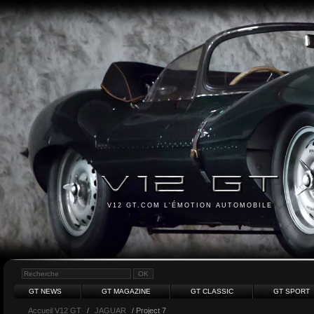
V12 GT.COM L'ÉMOTION AUTOMOBILE
GT NEWS
GT MAGAZINE
GT CLASSIC
GT SPORT
Accueil V12 GT
/
JAGUAR
/ Project 7