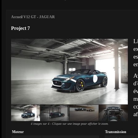
Accueil V12 GT
-
JAGUAR
Project 7
L
e
e
e
A
d
é
m
c
af
4 images sur 4 - Cliquez sur une image pour afficher le zoom.
Moteur
Transmission