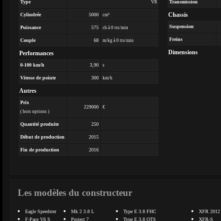
Type
V8
Transmission
Chassis
Cylindrée
5000
cm³
Suspension
Puissance
575
ch à 0 trs/min
Freins
Couple
68
m/kg à 0 trs/min
Dimensions
Performances
0-100 km/h
3,90
s
Vitesse de pointe
300
km/h
Autres
Prix
229000
€
( hors options )
Quantité produite
250
Début de production
2015
Fin de production
2016
Les modèles du constructeur
Eagle Speedster
Mk 2 3.8 L
Type E 3.8 FHC
XFR 2012
F-Pace V6 S
Project 7
Type E 3.8 OTS
XFR-S