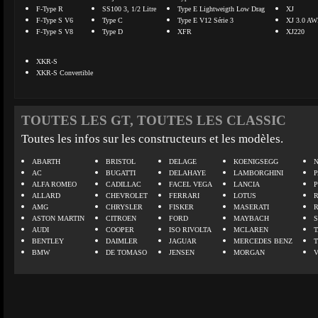
F-Type R
SS100 3, 1/2 Litre
Type E Lightweigth Low Drag
XJ
F-Type S V6
Type C
Type E V12 Série 3
XJ 3.0 A
F-Type S V8
Type D
XFR
XJ220
XKR-S
XKR-S Convertible
TOUTES LES GT, TOUTES LES CLASSIC
Toutes les infos sur les constructeurs et les modèles.
ABARTH
BRISTOL
DELAGE
KOENIGSEGG
N
AC
BUGATTI
DELAHAYE
LAMBORGHINI
P
ALFA ROMEO
CADILLAC
FACEL VEGA
LANCIA
ALLARD
CHEVROLET
FERRARI
LOTUS
AMG
CHRYSLER
FISKER
MASERATI
ASTON MARTIN
CITROEN
FORD
MAYBACH
AUDI
COOPER
ISO RIVOLTA
MCLAREN
BENTLEY
DAIMLER
JAGUAR
MERCEDES BENZ
BMW
DE TOMASO
JENSEN
MORGAN