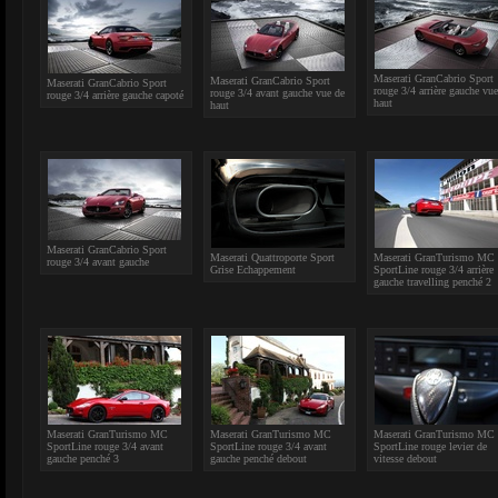
Maserati GranCabrio Sport
Maserati GranCabrio Sport
Maserati GranCabrio Sport
rouge 3/4 arrière gauche vue
rouge 3/4 avant gauche vue de
rouge 3/4 arrière gauche capoté
haut
haut
Maserati GranCabrio Sport
Maserati Quattroporte Sport
Maserati GranTurismo MC
rouge 3/4 avant gauche
Grise Echappement
SportLine rouge 3/4 arrière
gauche travelling penché 2
Maserati GranTurismo MC
Maserati GranTurismo MC
Maserati GranTurismo MC
SportLine rouge 3/4 avant
SportLine rouge 3/4 avant
SportLine rouge levier de
gauche penché 3
gauche penché debout
vitesse debout