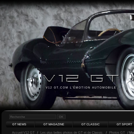
V12 GT.COM L'ÉMOTION AUTOMOBILE
GT NEWS
GT MAGAZINE
GT CLASSIC
GT SPORT
Accueil V12 GT
/
Les plus belles photos de GT et de Classic.
/
Photos GT
/ Ma