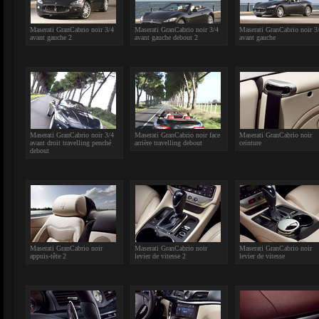
Maserati GranCabrio noir 3/4
Maserati GranCabrio noir 3/4
Maserati GranCabrio noir 3
avant gauche 2
avant gauche debout 2
avant gauche
Maserati GranCabrio noir 3/4
Maserati GranCabrio noir face
Maserati GranCabrio noir
avant droit travelling penché
arrière travelling debout
ceinture
debout
Maserati GranCabrio noir
Maserati GranCabrio noir
Maserati GranCabrio noir
appuis-tête 2
levier de vitesse 2
levier de vitesse