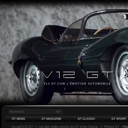
V12 GT.COM L'ÉMOTION AUTOMOBILE
GT NEWS
GT MAGAZINE
GT CLASSIC
GT SPORT
Accueil V12 GT
/
Les plus belles photos de GT et de Classic.
/
Photos GT
/ Ma