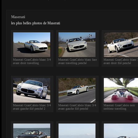
Maserati
les plus belles photos de Maserati
Maserati GranCabrio blanc 3/4
Maserati GranCabrio blanc face
Maserati GranCabrio blanc 
avant droit travelling
avant travelling penché
avant droit filé penché
Maserati GranCabrio blanc 3/4
Maserati GranCabrio blanc 3/4
Maserati GranCabrio noir
avant gauche filé penché 2
avant gauche filé penché
intérieur travelling