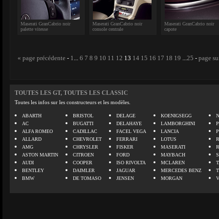
Maserati GranCabrio noir
Maserati GranCabrio noir
Maserati GranCabrio noir
palette vitesse
console centrale
capote
« page précédente
-
1
...
6
7
8
9
10
11
12
13
14
15
16
17
18
19
...
25
-
page su
TOUTES LES GT, TOUTES LES CLASSIC
Toutes les infos sur les constructeurs et les modèles.
ABARTH
BRISTOL
DELAGE
KOENIGSEGG
N
AC
BUGATTI
DELAHAYE
LAMBORGHINI
P
ALFA ROMEO
CADILLAC
FACEL VEGA
LANCIA
ALLARD
CHEVROLET
FERRARI
LOTUS
AMG
CHRYSLER
FISKER
MASERATI
ASTON MARTIN
CITROEN
FORD
MAYBACH
AUDI
COOPER
ISO RIVOLTA
MCLAREN
BENTLEY
DAIMLER
JAGUAR
MERCEDES BENZ
BMW
DE TOMASO
JENSEN
MORGAN