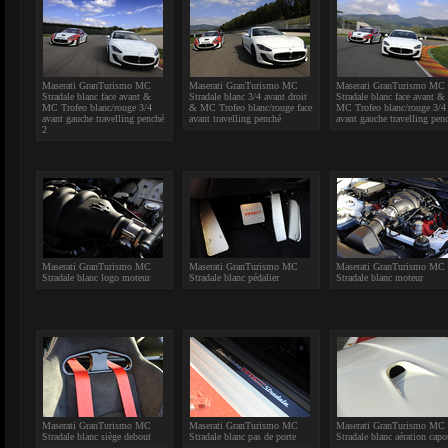
Maserati GranTurismo MC
Maserati GranTurismo MC
Maserati GranTurismo MC
Stradale blanc face avant &
Stradale blanc 3/4 avant droit
Stradale blanc face avant &
MC Trofeo blanc/rouge 3/4
& MC Trofeo blanc/rouge face
MC Trofeo blanc/rouge 3/4
avant gauche travelling penché
avant travelling penché
avant gauche travelling pen
2
Maserati GranTurismo MC
Maserati GranTurismo MC
Maserati GranTurismo MC
Stradale blanc logo moteur
Stradale blanc pédalier
Stradale blanc moteur
Maserati GranTurismo MC
Maserati GranTurismo MC
Maserati GranTurismo MC
Stradale blanc siège debout
Stradale blanc pas de porte
Stradale blanc aération capo