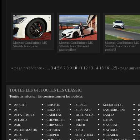
Maserati GranTurismo MC
Maserati GranTurismo MC
Maserati GranTurismo MC
Stradale blanc jante
Stradale blanc 3/4 avant
Stradale blanc face avant
gauche pilote
penché 3
« page précédente
-
1
...
3
4
5
6
7
8
9
10
11
12
13
14
15
16
...
25
-
page suivan
TOUTES LES GT, TOUTES LES CLASSIC
Toutes les infos sur les constructeurs et les modèles.
ABARTH
BRISTOL
DELAGE
KOENIGSEGG
N
AC
BUGATTI
DELAHAYE
LAMBORGHINI
P
ALFA ROMEO
CADILLAC
FACEL VEGA
LANCIA
ALLARD
CHEVROLET
FERRARI
LOTUS
AMG
CHRYSLER
FISKER
MASERATI
ASTON MARTIN
CITROEN
FORD
MAYBACH
AUDI
COOPER
ISO RIVOLTA
MCLAREN
BENTLEY
DAIMLER
JAGUAR
MERCEDES BENZ