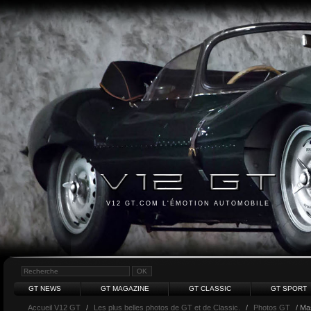
V12 GT.COM L'ÉMOTION AUTOMOBILE
GT NEWS
GT MAGAZINE
GT CLASSIC
GT SPORT
Accueil V12 GT
/
Les plus belles photos de GT et de Classic.
/
Photos GT
/ Ma