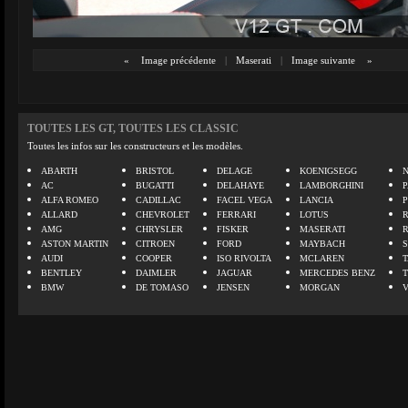
«
Image précédente
|
Maserati
|
Image suivante
»
TOUTES LES GT, TOUTES LES CLASSIC
Toutes les infos sur les constructeurs et les modèles.
ABARTH
BRISTOL
DELAGE
KOENIGSEGG
N
AC
BUGATTI
DELAHAYE
LAMBORGHINI
P
ALFA ROMEO
CADILLAC
FACEL VEGA
LANCIA
ALLARD
CHEVROLET
FERRARI
LOTUS
AMG
CHRYSLER
FISKER
MASERATI
ASTON MARTIN
CITROEN
FORD
MAYBACH
AUDI
COOPER
ISO RIVOLTA
MCLAREN
BENTLEY
DAIMLER
JAGUAR
MERCEDES BENZ
BMW
DE TOMASO
JENSEN
MORGAN