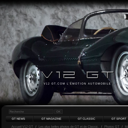
V12 GT.COM L'ÉMOTION AUTOMOBILE
GT NEWS
GT MAGAZINE
GT CLASSIC
GT SPORT
Accueil V12 GT
/
Les plus belles photos de GT et de Classic.
/
Photos GT
/
Ma