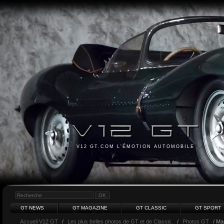
V12 GT.COM L'ÉMOTION AUTOMOBILE
GT NEWS
GT MAGAZINE
GT CLASSIC
GT SPORT
Accueil V12 GT
/
Les plus belles photos de GT et de Classic.
/
Photos GT
/ Ma