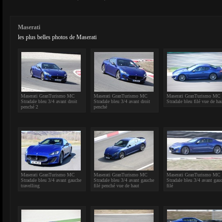
Maserati
les plus belles photos de Maserati
Maserati GranTurismo MC
Maserati GranTurismo MC
Maserati GranTurismo MC
Stradale bleu 3/4 avant droit
Stradale bleu 3/4 avant droit
Stradale bleu filé vue de ha
penché 2
penché
Maserati GranTurismo MC
Maserati GranTurismo MC
Maserati GranTurismo MC
Stradale bleu 3/4 avant gauche
Stradale bleu 3/4 avant gauche
Stradale bleu 3/4 avant gau
travelling
filé penché vue de haut
filé