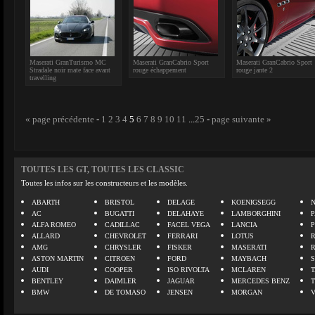
Maserati GranTurismo MC
Maserati GranCabrio Sport
Maserati GranCabrio Sport
Stradale noir mate face avant
rouge échappement
rouge jante 2
travelling
« page précédente
-
1
2
3
4
5
6
7
8
9
10
11
...
25
-
page suivante »
TOUTES LES GT, TOUTES LES CLASSIC
Toutes les infos sur les constructeurs et les modèles.
ABARTH
BRISTOL
DELAGE
KOENIGSEGG
N
AC
BUGATTI
DELAHAYE
LAMBORGHINI
P
ALFA ROMEO
CADILLAC
FACEL VEGA
LANCIA
ALLARD
CHEVROLET
FERRARI
LOTUS
AMG
CHRYSLER
FISKER
MASERATI
ASTON MARTIN
CITROEN
FORD
MAYBACH
AUDI
COOPER
ISO RIVOLTA
MCLAREN
BENTLEY
DAIMLER
JAGUAR
MERCEDES BENZ
BMW
DE TOMASO
JENSEN
MORGAN