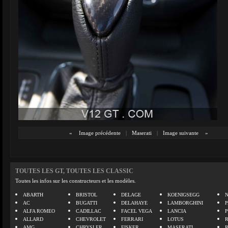
«
Image précédente
|
Maserati
|
Image suivante
»
TOUTES LES GT, TOUTES LES CLASSIC
Toutes les infos sur les constructeurs et les modèles.
ABARTH
BRISTOL
DELAGE
KOENIGSEGG
N
AC
BUGATTI
DELAHAYE
LAMBORGHINI
P
ALFA ROMEO
CADILLAC
FACEL VEGA
LANCIA
ALLARD
CHEVROLET
FERRARI
LOTUS
AMG
CHRYSLER
FISKER
MASERATI