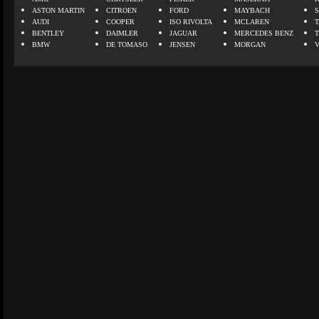
ASTON MARTIN
CITROEN
FORD
MAYBACH
AUDI
COOPER
ISO RIVOLTA
MCLAREN
BENTLEY
DAIMLER
JAGUAR
MERCEDES BENZ
BMW
DE TOMASO
JENSEN
MORGAN