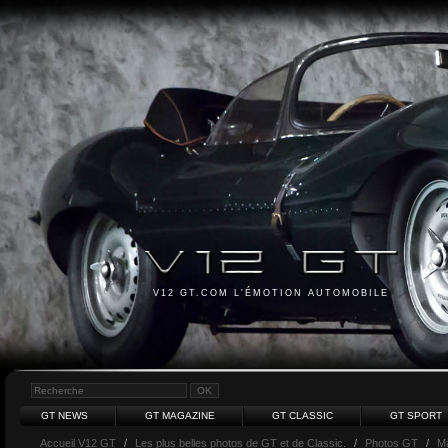
V12 GT.COM L'ÉMOTION AUTOMOBILE
GT NEWS
GT MAGAZINE
GT CLASSIC
GT SPORT
Accueil V12 GT
/
Les plus belles photos de GT et de Classic.
/
Photos GT
/
Ma