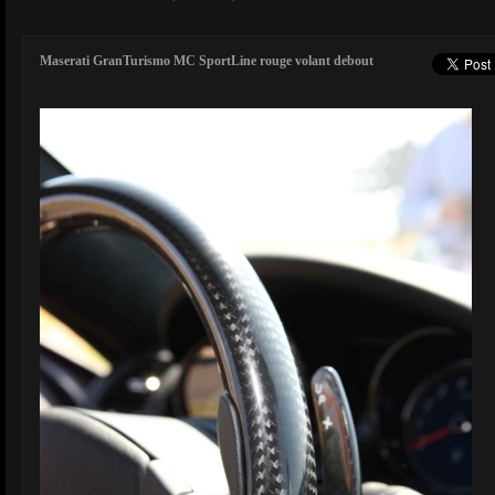
Maserati GranTurismo MC SportLine rouge volant debout