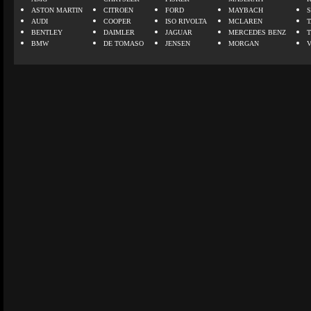
ASTON MARTIN
CITROEN
FORD
MAYBACH
AUDI
COOPER
ISO RIVOLTA
MCLAREN
BENTLEY
DAIMLER
JAGUAR
MERCEDES BENZ
BMW
DE TOMASO
JENSEN
MORGAN