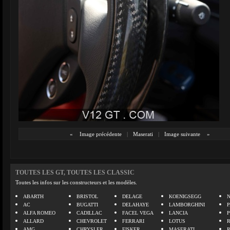
«
Image précédente
|
Maserati
|
Image suivante
»
TOUTES LES GT, TOUTES LES CLASSIC
Toutes les infos sur les constructeurs et les modèles.
ABARTH
BRISTOL
DELAGE
KOENIGSEGG
N
AC
BUGATTI
DELAHAYE
LAMBORGHINI
P
ALFA ROMEO
CADILLAC
FACEL VEGA
LANCIA
ALLARD
CHEVROLET
FERRARI
LOTUS
AMG
CHRYSLER
FISKER
MASERATI