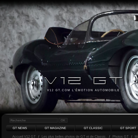
V12 GT.COM L'ÉMOTION AUTOMOBILE
GT NEWS
GT MAGAZINE
GT CLASSIC
GT SPORT
Accueil V12 GT
/
Les plus belles photos de GT et de Classic.
/
Photos GT
/
Ma