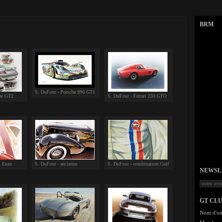
BRM
S. DuFour - Porsche 996 GT1
he GT2
S. DuFour - Ferrari 250 GTO
i Enzo
S. DuFour - ancienne
S. DuFour - combinaison Gulf
NEWSLET
GT CL
Nom d'uti