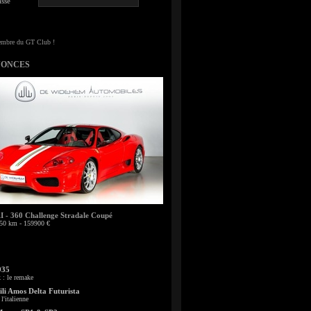
sse
NONCES
- 360 Challenge Stradale Coupé
50 km - 159900 €
935
: le remake
li Amos Delta Futurista
l'italienne