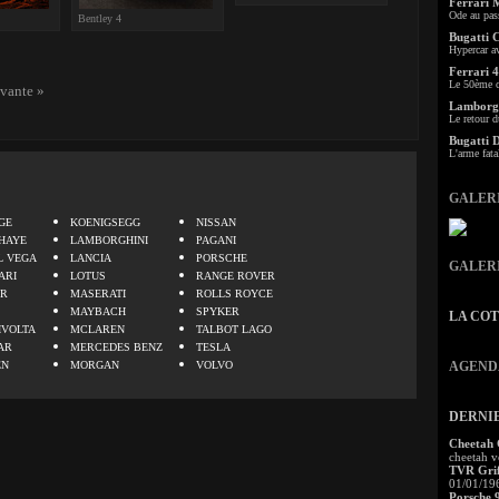
Ferrari 
Ode au pas
Bentley 4
Bugatti 
Hypercar a
Ferrari 4
Le 50ème c
ivante »
Lamborgh
Le retour d
Bugatti 
L'arme fata
.
GALER
GE
KOENIGSEGG
NISSAN
HAYE
LAMBORGHINI
PAGANI
L VEGA
LANCIA
PORSCHE
GALER
ARI
LOTUS
RANGE ROVER
ER
MASERATI
ROLLS ROYCE
MAYBACH
SPYKER
LA CO
IVOLTA
MCLAREN
TALBOT LAGO
AR
MERCEDES BENZ
TESLA
EN
MORGAN
VOLVO
AGEND
DERNI
Cheetah
cheetah v
TVR Grif
01/01/19
Porsche 