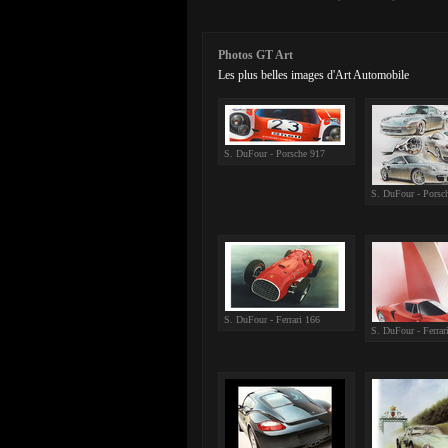
Photos GT Art
Les plus belles images d'Art Automobile
S. DuFour - Porsche 917
S. DuFour - Porsc
S. DuFour - Ferrari 166
S. DuFour - Ferrar