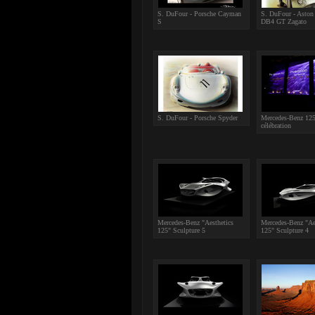
S. DuFour - Porsche Cayman
S. DuFour - Aston
S
DB4 GT Zagato
S. DuFour - Porsche Spyder
Mercedes-Benz 125
célébration
Mercedes-Benz "Aesthetics
Mercedes-Benz "Ae
125" Sculpture 5
125" Sculpture 4