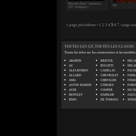
Mercedes-Benz "Aesthetics
test
125" Sculpture 1
« page précédente
-
1
2
3
4
5
6
7
-
page su
TOUTES LES GT, TOUTES LES CLASSIC
Toutes les infos sur les constructeurs et les modèles
ABARTH
BRISTOL
DELA
AC
BUGATTI
DELA
ALFA ROMEO
CADILLAC
FACE
ALLARD
CHEVROLET
FERR
AMG
CHRYSLER
FISK
ASTON MARTIN
CITROEN
FORD
AUDI
COOPER
ISO R
BENTLEY
DAIMLER
JAGU
BMW
DE TOMASO
JENS