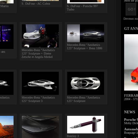
Mot de pa
S. DuFour - AC Cobra
 Martin
S. DuFour - Porsche 997
Turbo
GT AN
Mercedes-Benz "Aesthetics
125" Sculpture + Benz 1886
Mercedes-Benz "Aesthetics
 ans
125" Sculpture + Dieter
Zetsche et Angela Merkel
FERRARI 
sthetics
Mercedes-Benz "Aesthetics
Mercedes-Benz "Aesthetics
2004 - 571
125" Sculpture 3
125" Sculpture
NEWS
Porsche 
Moby Dick 
Automobi
Braquage à 
Bentley 3