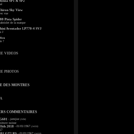
Monza SP1 & SP2
sé
Chiron Sky View
vec vue
88 Pista Spider
abriolet de la marque
ini Aventador LP770-4 SVJ
u J
Divo
le ?
IE VIDEOS
IE PHOTOS
TE DES MONTRES
A
ERS COMMENTAIRES
 G601
- jamijoe
(5/04)
oiture suisse
fith 2018
- 01/01/1967
(14/10)
67
991 GT2 RS
- 01/01/1967
(14/10)