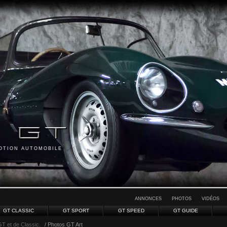
MOTION AUTOMOBILE
ANNONCES
PHOTOS
VIDÉOS
GT CLASSIC
GT SPORT
GT SPEED
GT GUIDE
GT et de Classic.
/ Photos GT Art