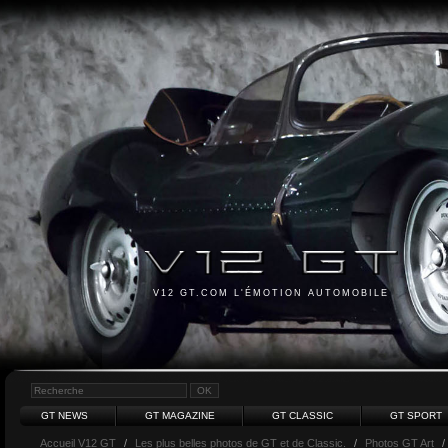
V12 GT.COM L'ÉMOTION AUTOMOBILE
GT NEWS
GT MAGAZINE
GT CLASSIC
GT SPORT
Accueil V12 GT
/
Les plus belles photos de GT et de Classic.
/
Photos GT Art
/