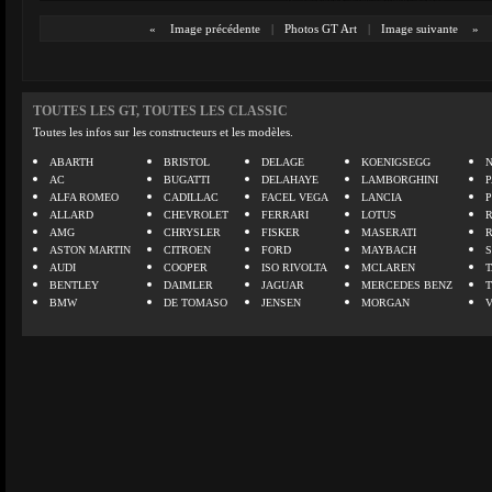
«
Image précédente
|
Photos GT Art
|
Image suivante
»
TOUTES LES GT, TOUTES LES CLASSIC
Toutes les infos sur les constructeurs et les modèles.
ABARTH
BRISTOL
DELAGE
KOENIGSEGG
N
AC
BUGATTI
DELAHAYE
LAMBORGHINI
P
ALFA ROMEO
CADILLAC
FACEL VEGA
LANCIA
ALLARD
CHEVROLET
FERRARI
LOTUS
AMG
CHRYSLER
FISKER
MASERATI
ASTON MARTIN
CITROEN
FORD
MAYBACH
AUDI
COOPER
ISO RIVOLTA
MCLAREN
BENTLEY
DAIMLER
JAGUAR
MERCEDES BENZ
BMW
DE TOMASO
JENSEN
MORGAN