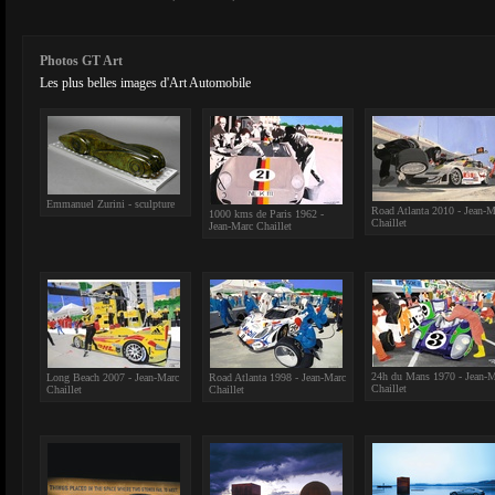
Photos GT Art
Les plus belles images d'Art Automobile
Emmanuel Zurini - sculpture
Road Atlanta 2010 - Jean-M
1000 kms de Paris 1962 -
Chaillet
Jean-Marc Chaillet
24h du Mans 1970 - Jean-M
Long Beach 2007 - Jean-Marc
Road Atlanta 1998 - Jean-Marc
Chaillet
Chaillet
Chaillet