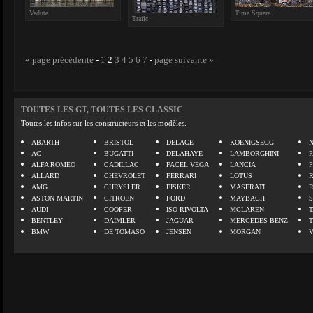
Vedute
Time Square
Trafic
« page précédente
-
1
2
3
4
5
6
7
-
page suivante »
TOUTES LES GT, TOUTES LES CLASSIC
Toutes les infos sur les constructeurs et les modèles.
ABARTH
BRISTOL
DELAGE
KOENIGSEGG
N
AC
BUGATTI
DELAHAYE
LAMBORGHINI
P
ALFA ROMEO
CADILLAC
FACEL VEGA
LANCIA
ALLARD
CHEVROLET
FERRARI
LOTUS
AMG
CHRYSLER
FISKER
MASERATI
ASTON MARTIN
CITROEN
FORD
MAYBACH
AUDI
COOPER
ISO RIVOLTA
MCLAREN
BENTLEY
DAIMLER
JAGUAR
MERCEDES BENZ
BMW
DE TOMASO
JENSEN
MORGAN