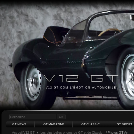
V12 GT.COM L'ÉMOTION AUTOMOBILE
GT NEWS
GT MAGAZINE
GT CLASSIC
GT SPORT
Accueil V12 GT
/
Les plus belles photos de GT et de Classic.
/ Photos GT Art