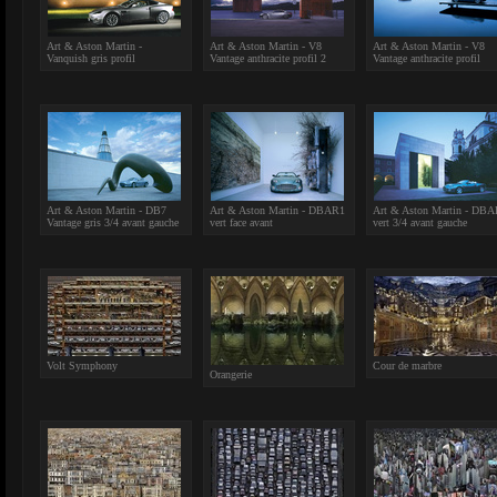
Art & Aston Martin -
Art & Aston Martin - V8
Art & Aston Martin - V8
Vanquish gris profil
Vantage anthracite profil 2
Vantage anthracite profil
Art & Aston Martin - DB7
Art & Aston Martin - DBAR1
Art & Aston Martin - DB
Vantage gris 3/4 avant gauche
vert face avant
vert 3/4 avant gauche
Volt Symphony
Cour de marbre
Orangerie