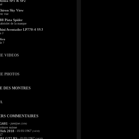
Monza SP1 & SP2
sé
Chiron Sky View
vec vue
88 Pista Spider
abriolet de la marque
ini Aventador LP770-4 SVJ
u J
Divo
le ?
IE VIDEOS
IE PHOTOS
TE DES MONTRES
A
ERS COMMENTAIRES
 G601
- jamijoe
(5/04)
oiture suisse
fith 2018
- 01/01/1967
(14/10)
67
991 GT2 RS
- 01/01/1967
(14/10)