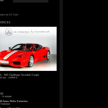
sse
NONCES
- 360 Challenge Stradale Coupé
50 km - 159900 €
935
: le remake
li Amos Delta Futurista
l'italienne