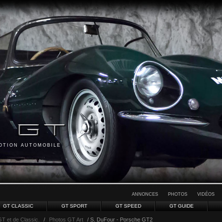
MOTION AUTOMOBILE
ANNONCES
PHOTOS
VIDÉOS
GT CLASSIC
GT SPORT
GT SPEED
GT GUIDE
GT et de Classic.
/
Photos GT Art
/ S. DuFour - Porsche GT2