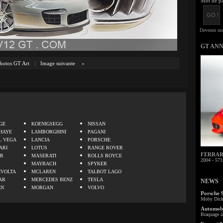
Mot de pa
GT AN
hotos GT Art
|
Image suivante
»
.
GE
KOENIGSEGG
NISSAN
HAYE
LAMBORGHINI
PAGANI
L VEGA
LANCIA
PORSCHE
ARI
LOTUS
RANGE ROVER
FERRARI 
ER
MASERATI
ROLLS ROYCE
2004 - 571
MAYBACH
SPYKER
IVOLTA
MCLAREN
TALBOT LAGO
AR
MERCEDES BENZ
TESLA
NEWS
EN
MORGAN
VOLVO
Porsche 
Moby Dick 
Automobi
Braquage à 