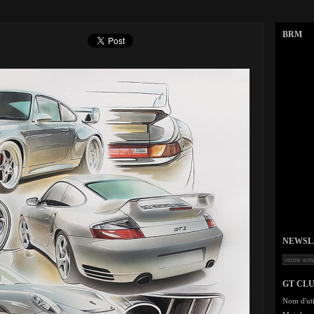
BRM
NEWSLET
GT CL
Nom d'uti