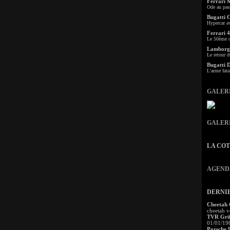
Ferrari 
Ode au pas
Bugatti 
Hypercar a
Ferrari 4
Le 50ème c
Lamborgh
Le retour d
Bugatti 
L'arme fata
GALER
GALER
LA CO
AGEND
DERNI
Cheetah
cheetah v
TVR Grif
01/01/19
Porsche 