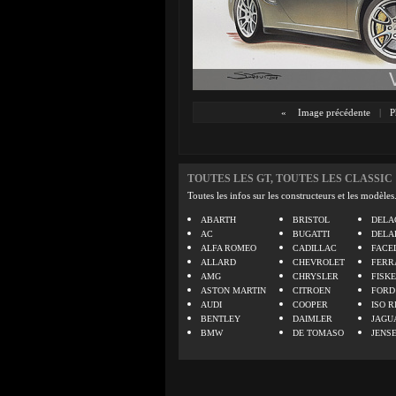
«
Image précédente
|
P
TOUTES LES GT, TOUTES LES CLASSIC
Toutes les infos sur les constructeurs et les modèles
ABARTH
BRISTOL
DELA
AC
BUGATTI
DELA
ALFA ROMEO
CADILLAC
FACE
ALLARD
CHEVROLET
FERR
AMG
CHRYSLER
FISK
ASTON MARTIN
CITROEN
FORD
AUDI
COOPER
ISO R
BENTLEY
DAIMLER
JAGU
BMW
DE TOMASO
JENS