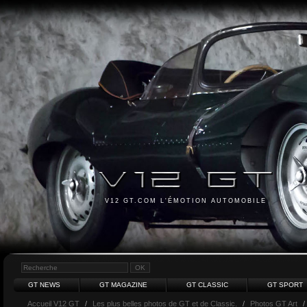
V12 GT.COM L'ÉMOTION AUTOMOBILE
GT NEWS
GT MAGAZINE
GT CLASSIC
GT SPORT
Accueil V12 GT
/
Les plus belles photos de GT et de Classic.
/
Photos GT Art
/