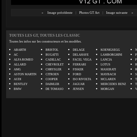
«
Image précédente
|
Photos GT Art
|
Image suivante
»
TOUTES LES GT, TOUTES LES CLASSIC
Toutes les infos sur les constructeurs et les modèles.
ABARTH
BRISTOL
DELAGE
KOENIGSEGG
N
AC
BUGATTI
DELAHAYE
LAMBORGHINI
P
ALFA ROMEO
CADILLAC
FACEL VEGA
LANCIA
ALLARD
CHEVROLET
FERRARI
LOTUS
AMG
CHRYSLER
FISKER
MASERATI
ASTON MARTIN
CITROEN
FORD
MAYBACH
AUDI
COOPER
ISO RIVOLTA
MCLAREN
BENTLEY
DAIMLER
JAGUAR
MERCEDES BENZ
BMW
DE TOMASO
JENSEN
MORGAN