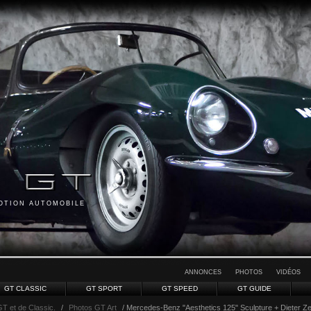
MOTION AUTOMOBILE
ANNONCES
PHOTOS
VIDÉOS
GT CLASSIC
GT SPORT
GT SPEED
GT GUIDE
GT et de Classic.
/
Photos GT Art
/ Mercedes-Benz "Aesthetics 125" Sculpture + Dieter Ze