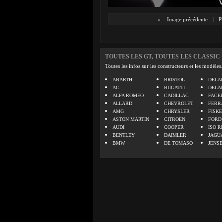
«
Image précédente
|
P
TOUTES LES GT, TOUTES LES CLASSIC
Toutes les infos sur les constructeurs et les modèles
ABARTH
BRISTOL
DELA
AC
BUGATTI
DELA
ALFA ROMEO
CADILLAC
FACE
ALLARD
CHEVROLET
FERR
AMG
CHRYSLER
FISK
ASTON MARTIN
CITROEN
FORD
AUDI
COOPER
ISO R
BENTLEY
DAIMLER
JAGU
BMW
DE TOMASO
JENS