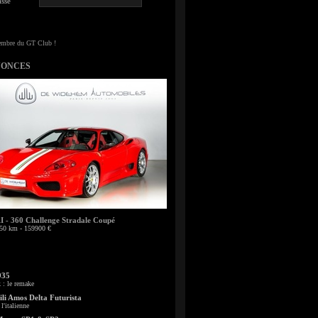
sse
NONCES
- 360 Challenge Stradale Coupé
50 km - 159900 €
935
: le remake
li Amos Delta Futurista
l'italienne