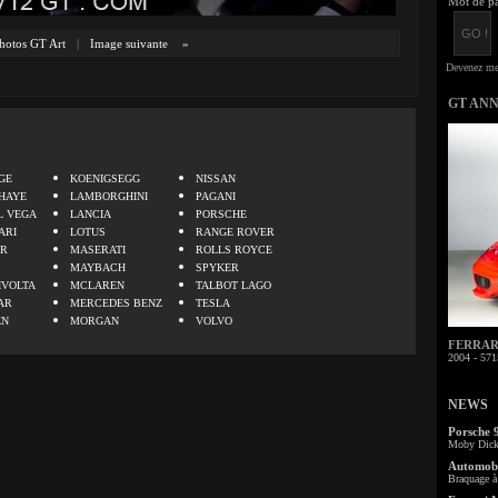
Mot de pa
hotos GT Art
|
Image suivante
»
GT AN
.
GE
KOENIGSEGG
NISSAN
HAYE
LAMBORGHINI
PAGANI
L VEGA
LANCIA
PORSCHE
ARI
LOTUS
RANGE ROVER
ER
MASERATI
ROLLS ROYCE
MAYBACH
SPYKER
IVOLTA
MCLAREN
TALBOT LAGO
AR
MERCEDES BENZ
TESLA
EN
MORGAN
VOLVO
FERRARI 
2004 - 571
NEWS
Porsche 
Moby Dick 
Automobi
Braquage à 