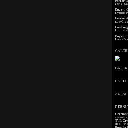
Ferrari 
Ode au pas
Bugatti 
Hypercar a
Ferrari 4
Le 50ème c
Lamborgh
Le retour d
Bugatti 
L'arme fata
GALER
GALER
LA CO
AGEND
DERNI
Cheetah
cheetah v
TVR Grif
01/01/19
Porsche 