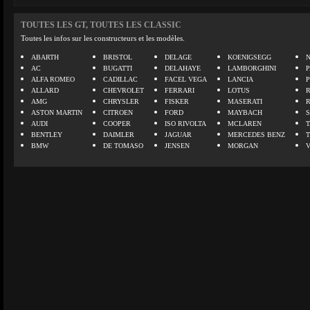
TOUTES LES GT, TOUTES LES CLASSIC
Toutes les infos sur les constructeurs et les modèles.
ABARTH
BRISTOL
DELAGE
KOENIGSEGG
N
AC
BUGATTI
DELAHAYE
LAMBORGHINI
P
ALFA ROMEO
CADILLAC
FACEL VEGA
LANCIA
ALLARD
CHEVROLET
FERRARI
LOTUS
AMG
CHRYSLER
FISKER
MASERATI
ASTON MARTIN
CITROEN
FORD
MAYBACH
AUDI
COOPER
ISO RIVOLTA
MCLAREN
BENTLEY
DAIMLER
JAGUAR
MERCEDES BENZ
BMW
DE TOMASO
JENSEN
MORGAN