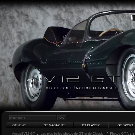
V12 GT.COM L'ÉMOTION AUTOMOBILE
GT NEWS
GT MAGAZINE
GT CLASSIC
GT SPORT
Accueil V12 GT
/
Les plus belles photos de GT et de Classic.
/
Photos GT Art
/