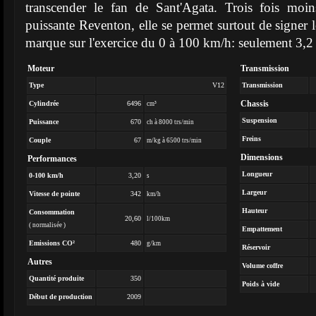
transcender le fan de Sant'Agata. Trois fois moi
puissante Reventon, elle se permet surtout de signer 
marque sur l'exercice du 0 à 100 km/h: seulement 3,2
Moteur
Transmission
Type
V12
Transmission
Chassis
Cylindrée
6496
cm³
Suspension
Puissance
670
ch à 8000 trs/min
Freins
Couple
67
m/kg à 6500 trs/min
Dimensions
Performances
Longueur
0-100 km/h
3,20
s
Largeur
Vitesse de pointe
342
km/h
Hauteur
Consommation
20,60
l/100km
( normalisée )
Empattement
Emissions CO²
480
g/km
Réservoir
Autres
Volume coffre
Quantité produite
350
Poids à vide
Début de production
2009