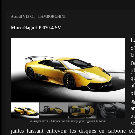
Accueil V12 GT
-
LAMBORGHINI
Murciélago LP 670-4 SV
L
S
l
l'
pl
q
a
p
a
a
u
4 images sur 4 - Cliquez sur une image pour afficher le zoom.
s
jantes laissant entrevoir les disques en carbone c