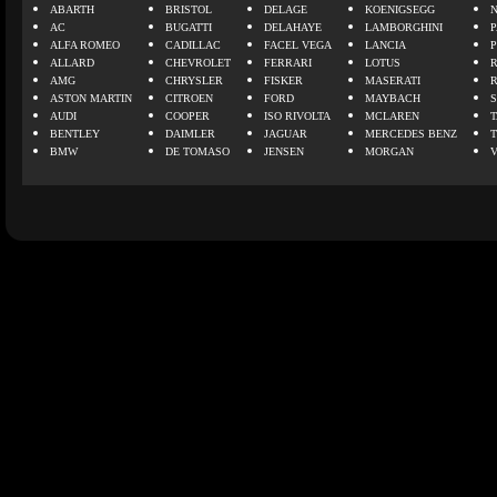
ABARTH
BRISTOL
DELAGE
KOENIGSEGG
N
AC
BUGATTI
DELAHAYE
LAMBORGHINI
P
ALFA ROMEO
CADILLAC
FACEL VEGA
LANCIA
ALLARD
CHEVROLET
FERRARI
LOTUS
AMG
CHRYSLER
FISKER
MASERATI
ASTON MARTIN
CITROEN
FORD
MAYBACH
AUDI
COOPER
ISO RIVOLTA
MCLAREN
BENTLEY
DAIMLER
JAGUAR
MERCEDES BENZ
BMW
DE TOMASO
JENSEN
MORGAN