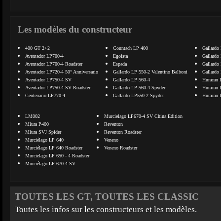
Les modèles du constructeur
400 GT 2+2
Countach LP 400
Gallardo
Aventador LP700-4
Egoista
Gallardo
Aventador LP700-4 Roadster
Espada
Gallardo
Aventador LP720-4 50° Anniversario
Gallardo LP 550-2 Valentino Balboni
Gallardo
Aventador LP750-4 SV
Gallardo LP 560-4
Huracan 
Aventador LP750-4 SV Roadster
Gallardo LP 560-4 Spyder
Huracan 
Centenario LP770-4
Gallardo LP550-2 Spyder
Huracan 
LM002
Murcielago LP670-4 SV China Edition
Miura P400
Reventon
Miura SVJ Spider
Reventon Roadster
Murciélago LP 640
Veneno
Murciélago LP 640 Roadster
Veneno Roadster
Murcielago LP 650 - 4 Roadster
Murciélago LP 670-4 SV
TOUTES LES GT, TOUTES LES CLASSIC
Toutes les infos sur les constructeurs et les modèles.