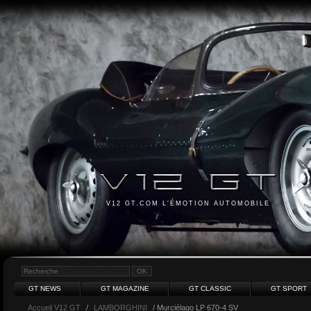
V12 GT.COM L'ÉMOTION AUTOMOBILE
GT NEWS
GT MAGAZINE
GT CLASSIC
GT SPORT
Accueil V12 GT
/
LAMBORGHINI
/ Murciélago LP 670-4 SV