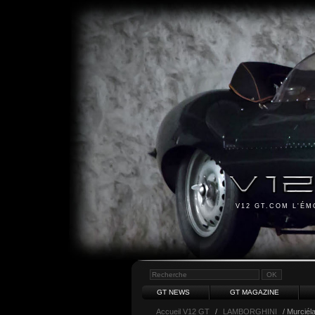
V12 GT.COM L'É
GT NEWS
GT MAGAZINE
Accueil V12 GT
/
LAMBORGHINI
/ Murciél