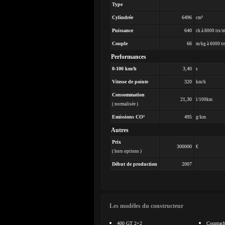
Type
Cylindrée
6496
cm³
Puissance
640
ch à 8000 trs/
Couple
66
m/kg à 6000 tr
Performances
0-100 km/h
3,40
s
Vitesse de pointe
320
km/h
Consommation
21,30
l/100km
( normalisée )
Emissions CO²
495
g/km
Autres
Prix
300000
€
( hors options )
Début de production
2007
Les modèles du constructeur
400 GT 2+2
Countac