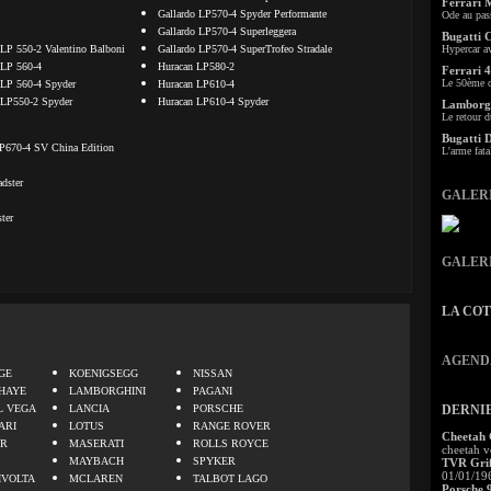
Ferrari 
Gallardo LP570-4 Spyder Performante
Ode au pas
Gallardo LP570-4 Superleggera
Bugatti 
 LP 550-2 Valentino Balboni
Gallardo LP570-4 SuperTrofeo Stradale
Hypercar a
 LP 560-4
Huracan LP580-2
Ferrari 4
Le 50ème c
 LP 560-4 Spyder
Huracan LP610-4
 LP550-2 Spyder
Huracan LP610-4 Spyder
Lamborgh
Le retour d
Bugatti 
P670-4 SV China Edition
L'arme fata
dster
GALER
ter
GALER
LA CO
.
AGEND
GE
KOENIGSEGG
NISSAN
HAYE
LAMBORGHINI
PAGANI
L VEGA
LANCIA
PORSCHE
DERNI
ARI
LOTUS
RANGE ROVER
Cheetah
ER
MASERATI
ROLLS ROYCE
cheetah v
MAYBACH
SPYKER
TVR Grif
01/01/19
IVOLTA
MCLAREN
TALBOT LAGO
Porsche 