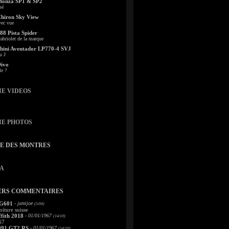
Monza SP1 & SP2
sé
Chiron Sky View
vec vue
88 Pista Spider
abriolet de la marque
ini Aventador LP770-4 SVJ
u J
Divo
le ?
IE VIDEOS
IE PHOTOS
TE DES MONTRES
A
ERS COMMENTAIRES
 G601
- jamijoe
(5/04)
oiture suisse
fith 2018
- 01/01/1967
(14/10)
67
991 GT2 RS
- 01/01/1967
(14/10)