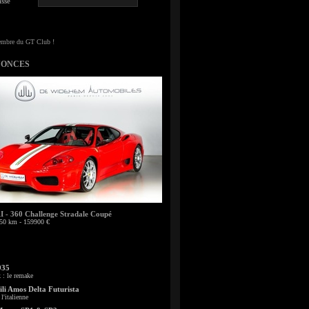
sse
NONCES
- 360 Challenge Stradale Coupé
50 km - 159900 €
935
: le remake
li Amos Delta Futurista
l'italienne