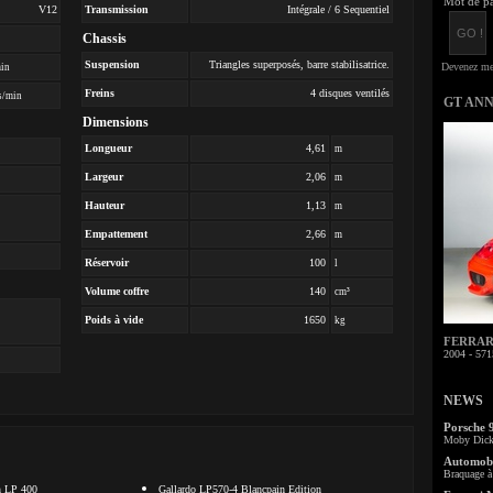
Mot de pa
V12
Transmission
Intégrale / 6 Sequentiel
Chassis
Suspension
Triangles superposés, barre stabilisatrice.
min
Freins
4 disques ventilés
s/min
GT AN
Dimensions
Longueur
4,61
m
Largeur
2,06
m
Hauteur
1,13
m
Empattement
2,66
m
Réservoir
100
l
Volume coffre
140
cm³
Poids à vide
1650
kg
FERRARI 
2004 - 571
NEWS
Porsche 
Moby Dick 
Automobi
Braquage à 
h LP 400
Gallardo LP570-4 Blancpain Edition