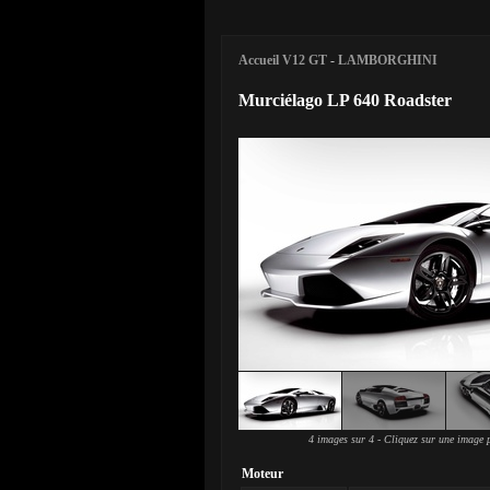
Accueil V12 GT
-
LAMBORGHINI
Murciélago LP 640 Roadster
4 images sur 4 - Cliquez sur une image p
Moteur