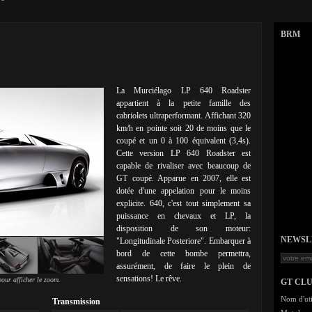
BRM
La Murciélago LP 640 Roadster
appartient à la petite famille des
cabriolets ultraperformant. Affichant 320
km/h en pointe soit 20 de moins que le
coupé et un 0 à 100 équivalent (3,4s).
Cette version LP 640 Roadster est
capable de rivaliser avec beaucoup de
GT coupé. Apparue en 2007, elle est
dotée d'une appelation pour le moins
explicite. 640, c'est tout simplement sa
puissance en chevaux et LP, la
disposition de son moteur:
NEWSLET
"Longitudinale Posteriore". Embarquer à
bord de cette bombe permettra,
assurément, de faire le plein de
sensations! Le rêve.
our afficher le zoom.
GT CL
Nom d'uti
Transmission