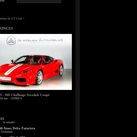
sse
NONCES
- 360 Challenge Stradale Coupé
50 km - 159900 €
935
: le remake
li Amos Delta Futurista
l'italienne