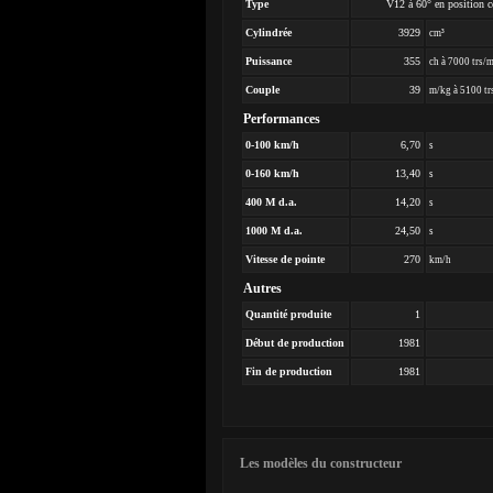
Type
V12 à 60° en position ce
Cylindrée
3929
cm³
Puissance
355
ch à 7000 trs/
Couple
39
m/kg à 5100 tr
Performances
0-100 km/h
6,70
s
0-160 km/h
13,40
s
400 M d.a.
14,20
s
1000 M d.a.
24,50
s
Vitesse de pointe
270
km/h
Autres
Quantité produite
1
Début de production
1981
Fin de production
1981
Les modèles du constructeur