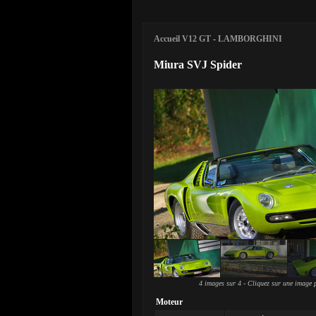
Accueil V12 GT
-
LAMBORGHINI
Miura SVJ Spider
4 images sur 4 - Cliquez sur une image p
Moteur