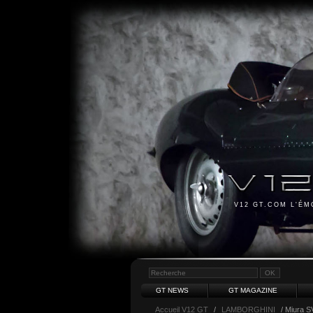
V12 GT.COM L'É
GT NEWS
GT MAGAZINE
Accueil V12 GT
/
LAMBORGHINI
/ Miura S