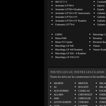
400 GT 2+2
Countac
Aventador LP700-4
Egoista
Aventador LP700-4 Roadster
Espada
Aventador LP720-4 50° Anniversario
Gallardo
Aventador LP750-4 SV
Gallardo
Aventador LP750-4 SV Roadster
Gallardo
Centenario LP770-4
Gallardo
LM002
Murcielago L
Miura P400
Reventon
Miura SVJ Spider
Reventon Roa
Murciélago LP 640
Veneno
Murciélago LP 640 Roadster
Veneno Roads
Murcielago LP 650 - 4 Roadster
Murciélago LP 670-4 SV
TOUTES LES GT, TOUTES LES CLASSIC
Toutes les infos sur les constructeurs et les modèles
ABARTH
BRISTOL
DELA
AC
BUGATTI
DELA
ALFA ROMEO
CADILLAC
FACE
ALLARD
CHEVROLET
FERR
AMG
CHRYSLER
FISK
ASTON MARTIN
CITROEN
FORD
AUDI
COOPER
ISO R