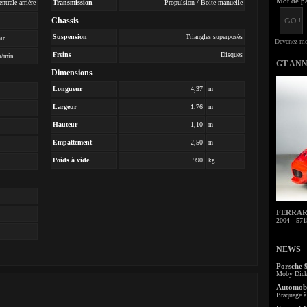
Mot de pa
ntrale arrière
Transmission
Propulsion / Boite manuelle
Chassis
Suspension
Triangles superposés
min
Freins
Disques
s/min
GT AN
Dimensions
Longueur
4,37
m
Largeur
1,76
m
Hauteur
1,10
m
Empattement
2,50
m
Poids à vide
990
kg
FERRARI 
2004 - 571
NEWS
Porsche 
Moby Dick 
Automobi
Braquage à 