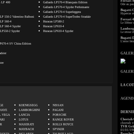
Ferrari 
h LP 400
Gallardo LP570-4 Blancpain Edition
Ode au pas
Gallardo LP570-4 Spyder Performante
Bugatti 
Gallardo LP570-4 Superleggera
Hypercar a
 LP 550-2 Valentino Balboni
Gallardo LP570-4 SuperTrofeo Stradale
Ferrari 4
 LP 560-4
Huracan LP580-2
Le 50ème c
 LP 560-4 Spyder
Huracan LP610-4
Lamborgh
 LP550-2 Spyder
Huracan LP610-4 Spyder
Le retour d
Bugatti 
L'arme fata
P670-4 SV China Edition
GALER
dster
ter
GALER
LA CO
.
AGEND
GE
KOENIGSEGG
NISSAN
HAYE
LAMBORGHINI
PAGANI
DERNI
L VEGA
LANCIA
PORSCHE
Cheetah
ARI
LOTUS
RANGE ROVER
cheetah v
ER
MASERATI
ROLLS ROYCE
TVR Grif
MAYBACH
SPYKER
01/01/19
Porsche 
IVOLTA
MCLAREN
TALBOT LAGO