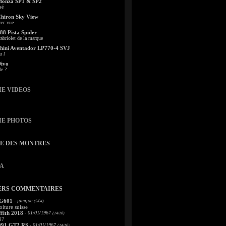
Monza SP1 & SP2
sé
Chiron Sky View
vec vue
88 Pista Spider
abriolet de la marque
ini Aventador LP770-4 SVJ
u J
Divo
le ?
IE VIDEOS
IE PHOTOS
TE DES MONTRES
A
ERS COMMENTAIRES
 G601
- jamijoe
(5/04)
oiture suisse
fith 2018
- 01/01/1967
(14/10)
67
991 GT2 RS
- 01/01/1967
(14/10)