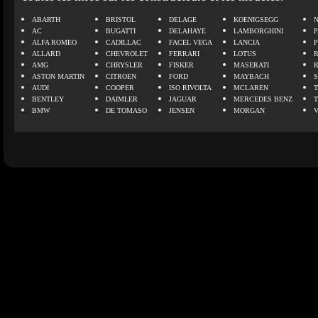
ABARTH
BRISTOL
DELAGE
KOENIGSEGG
N
AC
BUGATTI
DELAHAYE
LAMBORGHINI
P
ALFA ROMEO
CADILLAC
FACEL VEGA
LANCIA
ALLARD
CHEVROLET
FERRARI
LOTUS
AMG
CHRYSLER
FISKER
MASERATI
ASTON MARTIN
CITROEN
FORD
MAYBACH
AUDI
COOPER
ISO RIVOLTA
MCLAREN
BENTLEY
DAIMLER
JAGUAR
MERCEDES BENZ
BMW
DE TOMASO
JENSEN
MORGAN