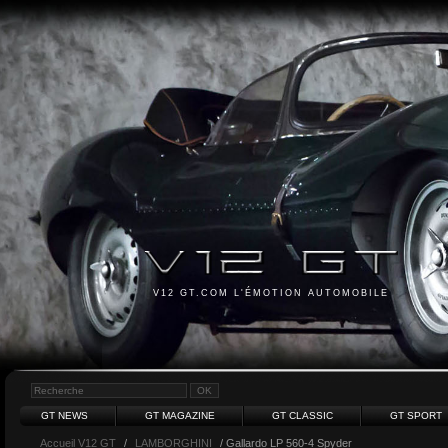
V12 GT.COM L'ÉMOTION AUTOMOBILE
GT NEWS
GT MAGAZINE
GT CLASSIC
GT SPORT
Accueil V12 GT
/
LAMBORGHINI
/ Gallardo LP 560-4 Spyder