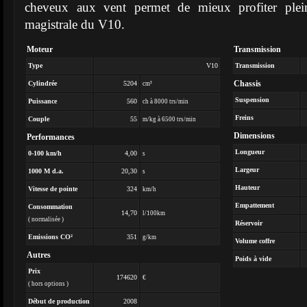
cheveux aux vent permet de mieux profiter plei
magistrale du V10.
Moteur
Transmission
Type
V10
Transmission
Chassis
Cylindrée
5204
cm³
Suspension
Puissance
560
ch à 8000 trs/min
Freins
Couple
55
m/kg à 6500 trs/min
Dimensions
Performances
Longueur
0-100 km/h
4,00
s
Largeur
1000 M d.a.
20,30
s
Hauteur
Vitesse de pointe
324
km/h
Empattement
Consommation
14,70
l/100km
( normalisée )
Réservoir
Emissions CO²
351
g/km
Volume coffre
Autres
Poids à vide
Prix
174620
€
( hors options )
Début de production
2008