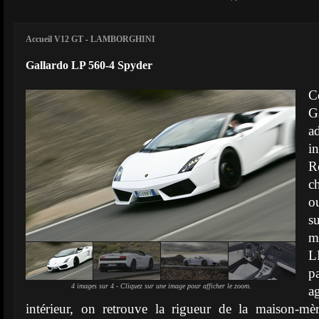
Accueil V12 GT
-
LAMBORGHINI
Gallardo LP 560-4 Spyder
C
G
a
i
R
c
o
s
m
p
4 images sur 4 - Cliquez sur une image pour afficher le zoom.
a
intérieur, on retrouve la rigueur de la maison-mè