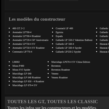
Les modèles du constructeur
400 GT 2+2
Countach LP 400
Gallardo
Aventador LP700-4
Egoista
Gallardo
Aventador LP700-4 Roadster
Espada
Gallardo
Aventador LP720-4 50° Anniversario
Gallardo LP 550-2 Valentino Balboni
Gallardo
Aventador LP750-4 SV
Gallardo LP 560-4
Huracan 
Aventador LP750-4 SV Roadster
Gallardo LP 560-4 Spyder
Huracan 
Centenario LP770-4
Gallardo LP550-2 Spyder
Huracan 
LM002
Murcielago LP670-4 SV China Edition
Miura P400
Reventon
Miura SVJ Spider
Reventon Roadster
Murciélago LP 640
Veneno
Murciélago LP 640 Roadster
Veneno Roadster
Murcielago LP 650 - 4 Roadster
Murciélago LP 670-4 SV
TOUTES LES GT, TOUTES LES CLASSIC
Toutes les infos sur les constructeurs et les modèles.