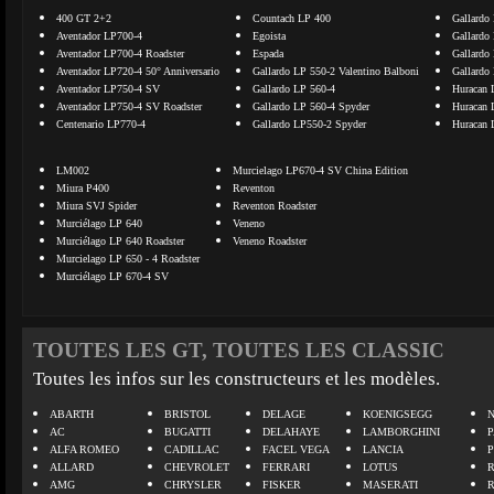
400 GT 2+2
Countach LP 400
Gallardo
Aventador LP700-4
Egoista
Gallardo
Aventador LP700-4 Roadster
Espada
Gallardo
Aventador LP720-4 50° Anniversario
Gallardo LP 550-2 Valentino Balboni
Gallardo
Aventador LP750-4 SV
Gallardo LP 560-4
Huracan 
Aventador LP750-4 SV Roadster
Gallardo LP 560-4 Spyder
Huracan 
Centenario LP770-4
Gallardo LP550-2 Spyder
Huracan 
LM002
Murcielago LP670-4 SV China Edition
Miura P400
Reventon
Miura SVJ Spider
Reventon Roadster
Murciélago LP 640
Veneno
Murciélago LP 640 Roadster
Veneno Roadster
Murcielago LP 650 - 4 Roadster
Murciélago LP 670-4 SV
TOUTES LES GT, TOUTES LES CLASSIC
Toutes les infos sur les constructeurs et les modèles.
ABARTH
BRISTOL
DELAGE
KOENIGSEGG
N
AC
BUGATTI
DELAHAYE
LAMBORGHINI
P
ALFA ROMEO
CADILLAC
FACEL VEGA
LANCIA
ALLARD
CHEVROLET
FERRARI
LOTUS
AMG
CHRYSLER
FISKER
MASERATI