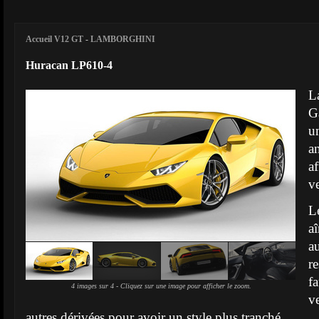
Accueil V12 GT
-
LAMBORGHINI
Huracan LP610-4
L
G
u
a
a
v
L
a
au
r
f
4 images sur 4 - Cliquez sur une image pour afficher le zoom.
v
autres dérivées pour avoir un style plus tranché.