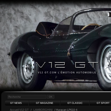
V12 GT.COM L'ÉMOTION AUTOMOBILE
GT NEWS
GT MAGAZINE
GT CLASSIC
GT SPORT
Accueil V12 GT
/
LAMBORGHINI
/ Huracan LP610-4