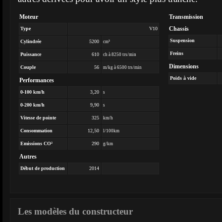
Moteur
Transmission
Chassis
Type
V10
Suspension
Cylindrée
5200
cm³
Freins
Puissance
610
ch à 8250 trs/min
Dimensions
Couple
56
m/kg à 6500 trs/min
Poids à vide
Performances
0-100 km/h
3,20
s
0-200 km/h
9,90
s
Vitesse de pointe
325
km/h
Consommation
12,50
l/100km
Emissions CO²
290
g/km
Autres
Début de production
2014
Les modèles du constructeur