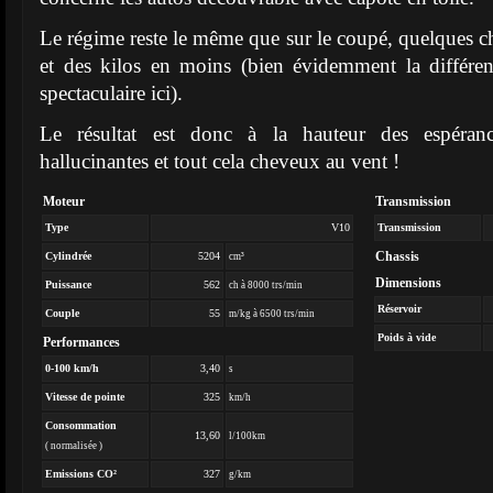
Le régime reste le même que sur le coupé, quelques 
et des kilos en moins (bien évidemment la différe
spectaculaire ici).
Le résultat est donc à la hauteur des espéranc
hallucinantes et tout cela cheveux au vent !
Moteur
Transmission
Type
V10
Transmission
Chassis
Cylindrée
5204
cm³
Dimensions
Puissance
562
ch à 8000 trs/min
Réservoir
Couple
55
m/kg à 6500 trs/min
Poids à vide
Performances
0-100 km/h
3,40
s
Vitesse de pointe
325
km/h
Consommation
13,60
l/100km
( normalisée )
Emissions CO²
327
g/km