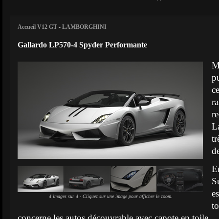
Accueil V12 GT
-
LAMBORGHINI
Gallardo LP570-4 Spyder Performante
M
p
c
r
r
L
t
de
E
S
e
4 images sur 4 - Cliquez sur une image pour afficher le zoom.
t
concerne les autos découvrable avec capote en toile.