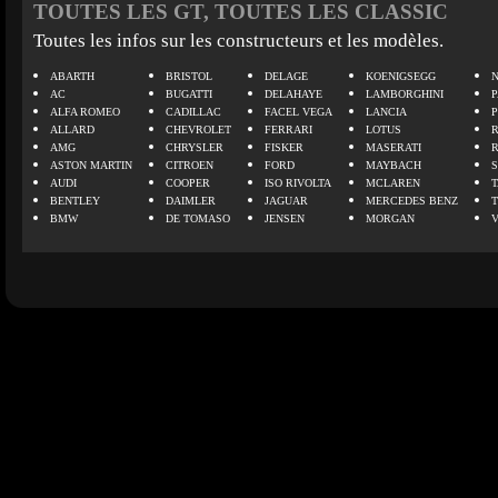
TOUTES LES GT, TOUTES LES CLASSIC
Toutes les infos sur les constructeurs et les modèles.
ABARTH
BRISTOL
DELAGE
KOENIGSEGG
N
AC
BUGATTI
DELAHAYE
LAMBORGHINI
P
ALFA ROMEO
CADILLAC
FACEL VEGA
LANCIA
ALLARD
CHEVROLET
FERRARI
LOTUS
AMG
CHRYSLER
FISKER
MASERATI
ASTON MARTIN
CITROEN
FORD
MAYBACH
AUDI
COOPER
ISO RIVOLTA
MCLAREN
BENTLEY
DAIMLER
JAGUAR
MERCEDES BENZ
BMW
DE TOMASO
JENSEN
MORGAN