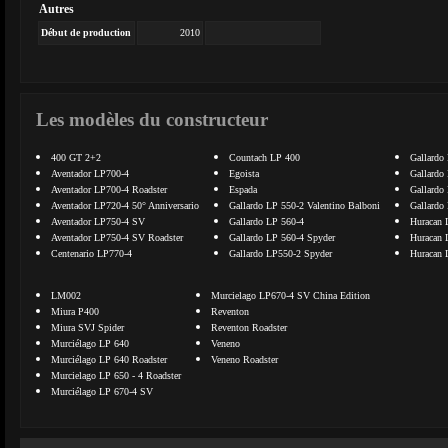
Autres
Début de production
2010
Les modèles du constructeur
400 GT 2+2
Countach LP 400
Gallardo
Aventador LP700-4
Egoista
Gallardo
Aventador LP700-4 Roadster
Espada
Gallardo
Aventador LP720-4 50° Anniversario
Gallardo LP 550-2 Valentino Balboni
Gallardo
Aventador LP750-4 SV
Gallardo LP 560-4
Huracan 
Aventador LP750-4 SV Roadster
Gallardo LP 560-4 Spyder
Huracan 
Centenario LP770-4
Gallardo LP550-2 Spyder
Huracan 
LM002
Murcielago LP670-4 SV China Edition
Miura P400
Reventon
Miura SVJ Spider
Reventon Roadster
Murciélago LP 640
Veneno
Murciélago LP 640 Roadster
Veneno Roadster
Murcielago LP 650 - 4 Roadster
Murciélago LP 670-4 SV