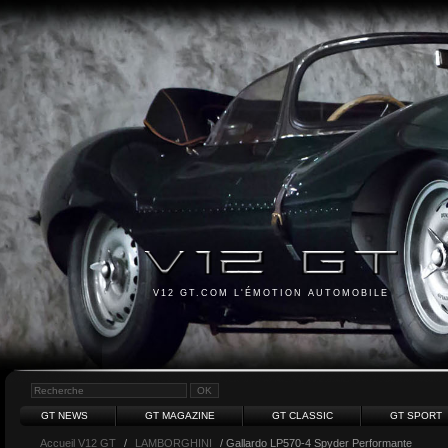
V12 GT.COM L'ÉMOTION AUTOMOBILE
GT NEWS
GT MAGAZINE
GT CLASSIC
GT SPORT
Accueil V12 GT
/
LAMBORGHINI
/ Gallardo LP570-4 Spyder Performante