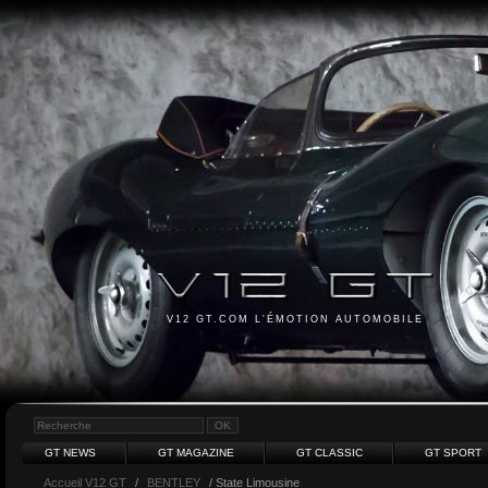
V12 GT.COM L'ÉMOTION AUTOMOBILE
GT NEWS
GT MAGAZINE
GT CLASSIC
GT SPORT
Accueil V12 GT
/
BENTLEY
/ State Limousine