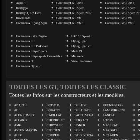
Azure T
Continental GT 2010
Continental GTC 2011
Bentayga
Continental GT Speed
Continental GTC Speed
Bentley 4, 1/2 Litre
Continental GT Speed 2012
Continental GTC Speed 20
Brooklands
Continental GT V8
Continental GTC V8
Continental Flying Spur
Continental GT V8 S
Continental GTC V8 S
Continental GTZ Zagato
EXP 10 Speed 6
Continental S1
Flying Spur
Continental S1 Parkward
Flying Spur V8
Continental SuperSports
Mark VI
Continental Supersports Convertible
Mulsanne
Continental T
State Limousine
Continental Type R
TOUTES LES GT, TOUTES LES CLASSIC
Toutes les infos sur les constructeurs et les modèles.
ABARTH
BRISTOL
DELAGE
KOENIGSEGG
N
AC
BUGATTI
DELAHAYE
LAMBORGHINI
P
ALFA ROMEO
CADILLAC
FACEL VEGA
LANCIA
ALLARD
CHEVROLET
FERRARI
LOTUS
AMG
CHRYSLER
FISKER
MASERATI
ASTON MARTIN
CITROEN
FORD
MAYBACH
AUDI
COOPER
ISO RIVOLTA
MCLAREN