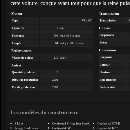
cette voiture, conçue avant tout pour que la reine puis
Moteur
Transmission
Type
V8 à 90°
Transmission
P
Chassis
Cylindrée
7
cm³
Suspension
Puissance
400
ch à 4000 trs/min
Freins
Couple
84
m/kg à 1800 trs/min
Dimensions
Performances
Longueur
Vitesse de pointe
210
km/h
Largeur
Autres
Quantité produite
2
Hauteur
Début de production
2002
Empattement
Fin de production
2002
Poids à vide
Les modèles du constructeur
8 Litre
Continental Flying Spur Speed
Continental GT3-R
Arnage Final Series
Continental GT
Continental GTC