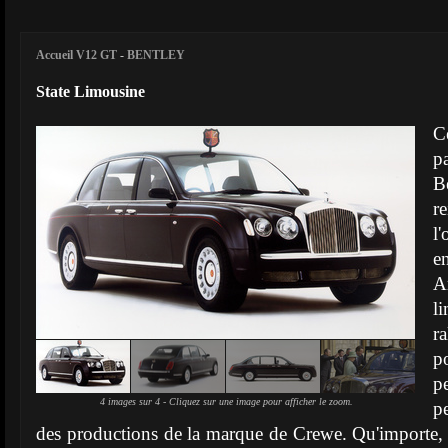
Accueil V12 GT
-
BENTLEY
State Limousine
C
pa
B
r
l
e
A
l
r
p
pe
4 images sur 4 - Cliquez sur une image pour afficher le zoom.
p
des productions de la marque de Crewe. Qu'importe, là