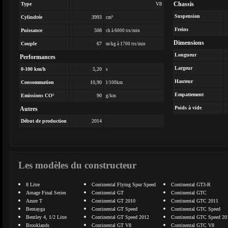
Chassis
Type
V8
Suspension
Cylindrée
3993
cm³
Freins
Puissance
508
ch à 6000 trs/min
Dimensions
Couple
67
m/kg à 1700 trs/min
Longueur
Performances
Largeur
0-100 km/h
5,20
s
Hauteur
Consommation
10,90
l/100km
Empattement
Emissions CO²
90
g/km
Poids à vide
Autres
Début de production
2014
Les modèles du constructeur
8 Litre
Continental Flying Spur Speed
Continental GT3-R
Arnage Final Series
Continental GT
Continental GTC
Azure T
Continental GT 2010
Continental GTC 2011
Bentayga
Continental GT Speed
Continental GTC Speed
Bentley 4, 1/2 Litre
Continental GT Speed 2012
Continental GTC Speed 20
Brooklands
Continental GT V8
Continental GTC V8