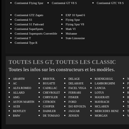
Continental Flying Spur
Continental GT V8 S
Continental GTC V8 S
Continental GTZ Zagato
EXP 10 Speed 6
Continental S1
Flying Spur
Continental S1 Parkward
Flying Spur V8
Continental SuperSports
Mark VI
Continental Supersports Convertible
Mulsanne
Continental T
State Limousine
Continental Type R
TOUTES LES GT, TOUTES LES CLASSIC
Toutes les infos sur les constructeurs et les modèles.
ABARTH
BRISTOL
DELAGE
KOENIGSEGG
N
AC
BUGATTI
DELAHAYE
LAMBORGHINI
P
ALFA ROMEO
CADILLAC
FACEL VEGA
LANCIA
ALLARD
CHEVROLET
FERRARI
LOTUS
AMG
CHRYSLER
FISKER
MASERATI
ASTON MARTIN
CITROEN
FORD
MAYBACH
AUDI
COOPER
ISO RIVOLTA
MCLAREN
BENTLEY
DAIMLER
JAGUAR
MERCEDES BENZ
BMW
DE TOMASO
JENSEN
MORGAN