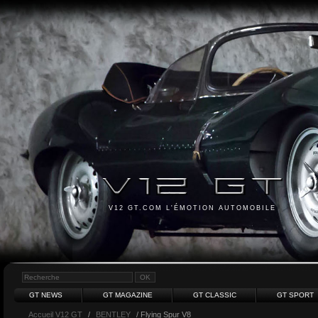
V12 GT.COM L'ÉMOTION AUTOMOBILE
GT NEWS
GT MAGAZINE
GT CLASSIC
GT SPORT
Accueil V12 GT
/
BENTLEY
/ Flying Spur V8