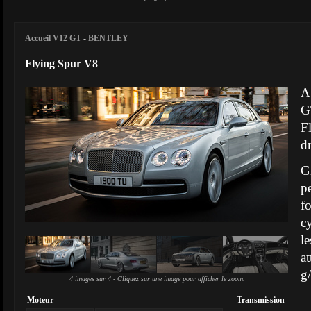
Accueil V12 GT
-
BENTLEY
Flying Spur V8
A 
G
F
dr
G
p
f
c
l
a
g
4 images sur 4 - Cliquez sur une image pour afficher le zoom.
Moteur
Transmission