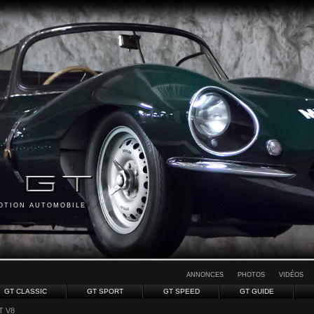
MOTION AUTOMOBILE
ANNONCES
PHOTOS
VIDÉOS
GT CLASSIC
GT SPORT
GT SPEED
GT GUIDE
GT V8