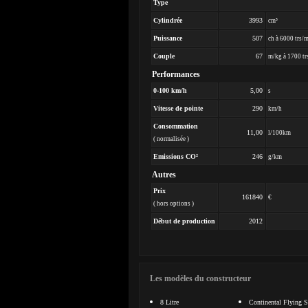
Type
Cylindrée
3993
cm³
Puissance
507
ch à 6000 trs/
Couple
67
m/kg à 1700 tr
Performances
0-100 km/h
5,00
s
Vitesse de pointe
290
km/h
Consommation
11,00
l/100km
( normalisée )
Emissions CO²
246
g/km
Autres
Prix
161840
€
( hors options )
Début de production
2012
Les modèles du constructeur
8 Litre
Continental Flying 