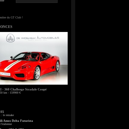
sse
NONCES
- 360 Challenge Stradale Coupé
50 km - 159900 €
935
: le remake
li Amos Delta Futurista
l'italienne