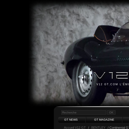
V12 GT.COM L'É
GT NEWS
GT MAGAZINE
Accueil V12 GT
/
BENTLEY
/ Continental 