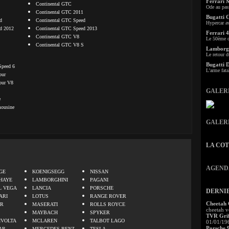
Ferrari 
Continental GTC
Ode au pas
Continental GTC 2011
Bugatti 
d
Continental GTC Speed
Hypercar a
d 2012
Continental GTC Speed 2013
Ferrari 4
Continental GTC V8
Le 50ème c
S
Continental GTC V8 S
Lamborgh
Le retour d
Bugatti 
Speed 6
L'arme fata
pur
pur V8
GALER
e
mousine
GALER
LA CO
.
AGEND
GE
KOENIGSEGG
NISSAN
HAYE
LAMBORGHINI
PAGANI
L VEGA
LANCIA
PORSCHE
DERNI
ARI
LOTUS
RANGE ROVER
Cheetah
ER
MASERATI
ROLLS ROYCE
cheetah v
MAYBACH
SPYKER
TVR Grif
IVOLTA
MCLAREN
TALBOT LAGO
01/01/19
Porsche 
AR
MERCEDES BENZ
TESLA