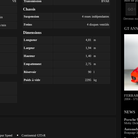
Mot de pa
V8
Transmission
BVA8
Chassis
Suspension
4 roues indépendantes
min
Freins
4 disques ventilés
s/min
GT AN
Dimensions
Longueur
4,81
m
Largeur
1,94
m
Hauteur
1,40
m
Empattement
2,75
m
Réservoir
90
l
Poids à vide
2295
kg
FERRARI 
2004 - 571
NEWS
Porsche 
Moby Dick 
Automobi
Braquage à 
Spur Speed
Continental GT3-R