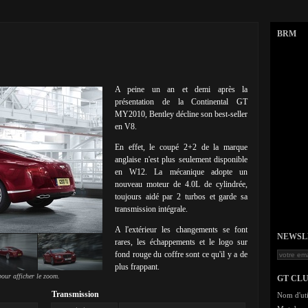
BRM
A peine un an et demi après la
présentation de la Continental GT
MY2010, Bentley décline son best-seller
en V8.
En effet, le coupé 2+2 de la marque
anglaise n'est plus seulement disponible
en W12. La mécanique adopte un
nouveau moteur de 4.0L de cylindrée,
toujours aidé par 2 turbos et garde sa
transmission intégrale.
A l'extérieur les changements se font
NEWSLET
rares, les échappements et le logo sur
fond rouge du coffre sont ce qu'il y a de
plus frappant.
our afficher le zoom.
GT CL
Transmission
Nom d'uti