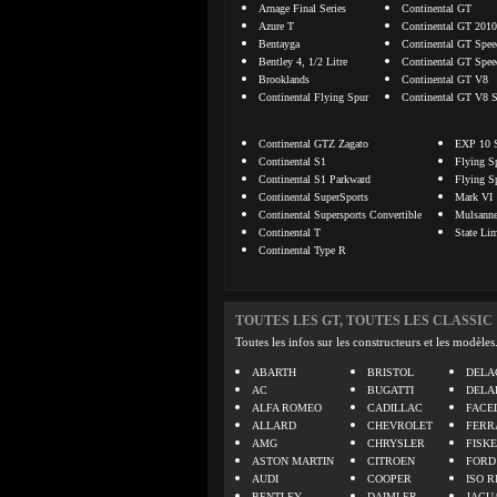
Arnage Final Series
Continental GT
Azure T
Continental GT 2010
Bentayga
Continental GT Spee
Bentley 4, 1/2 Litre
Continental GT Spee
Brooklands
Continental GT V8
Continental Flying Spur
Continental GT V8 
Continental GTZ Zagato
EXP 10 
Continental S1
Flying S
Continental S1 Parkward
Flying S
Continental SuperSports
Mark VI
Continental Supersports Convertible
Mulsann
Continental T
State Li
Continental Type R
TOUTES LES GT, TOUTES LES CLASSIC
Toutes les infos sur les constructeurs et les modèles
ABARTH
BRISTOL
DELA
AC
BUGATTI
DELA
ALFA ROMEO
CADILLAC
FACE
ALLARD
CHEVROLET
FERR
AMG
CHRYSLER
FISK
ASTON MARTIN
CITROEN
FORD
AUDI
COOPER
ISO R
BENTLEY
DAIMLER
JAGU