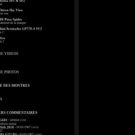
Monza SP1 & SP2
sé
Chiron Sky View
vec vue
88 Pista Spider
abriolet de la marque
ini Aventador LP770-4 SVJ
u J
Divo
le ?
IE VIDEOS
IE PHOTOS
TE DES MONTRES
A
ERS COMMENTAIRES
 G601
- jamijoe
(5/04)
oiture suisse
fith 2018
- 01/01/1967
(14/10)
67
991 GT2 RS
- 01/01/1967
(14/10)