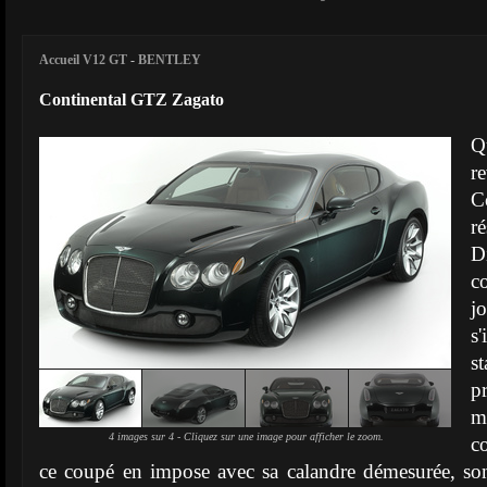
Accueil V12 GT
-
BENTLEY
Continental GTZ Zagato
Q
r
C
r
D
c
j
s
s
p
m
4 images sur 4 - Cliquez sur une image pour afficher le zoom.
c
ce coupé en impose avec sa calandre démesurée, son