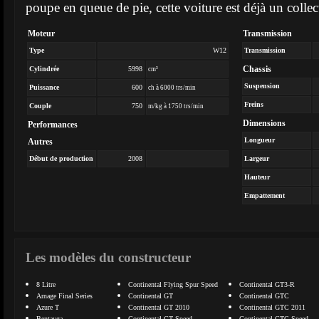
poupe en queue de pie, cette voiture est déjà un collec
Moteur
Transmission
Type
W12
Transmission
Chassis
Cylindrée
5998
cm³
Suspension
Puissance
600
ch à 6000 trs/min
Freins
Couple
750
m/kg à 1750 trs/min
Dimensions
Performances
Longueur
Autres
Début de production
2008
Largeur
Hauteur
Empattement
Les modèles du constructeur
8 Litre
Continental Flying Spur Speed
Continental GT3-R
Arnage Final Series
Continental GT
Continental GTC
Azure T
Continental GT 2010
Continental GTC 2011
Bentayga
Continental GT Speed
Continental GTC Speed