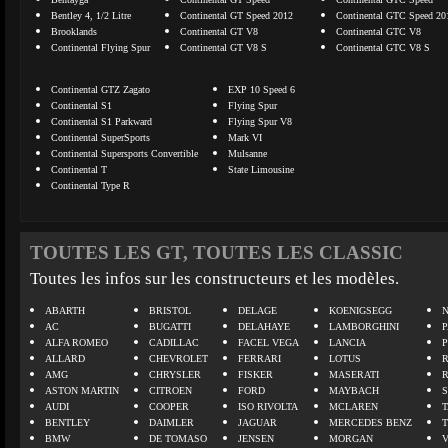
Bentley 4, 1/2 Litre
Continental GT Speed 2012
Continental GTC Speed 20
Brooklands
Continental GT V8
Continental GTC V8
Continental Flying Spur
Continental GT V8 S
Continental GTC V8 S
Continental GTZ Zagato
EXP 10 Speed 6
Continental S1
Flying Spur
Continental S1 Parkward
Flying Spur V8
Continental SuperSports
Mark VI
Continental Supersports Convertible
Mulsanne
Continental T
State Limousine
Continental Type R
TOUTES LES GT, TOUTES LES CLASSIC
Toutes les infos sur les constructeurs et les modèles.
ABARTH
BRISTOL
DELAGE
KOENIGSEGG
N
AC
BUGATTI
DELAHAYE
LAMBORGHINI
P
ALFA ROMEO
CADILLAC
FACEL VEGA
LANCIA
ALLARD
CHEVROLET
FERRARI
LOTUS
AMG
CHRYSLER
FISKER
MASERATI
ASTON MARTIN
CITROEN
FORD
MAYBACH
AUDI
COOPER
ISO RIVOLTA
MCLAREN
BENTLEY
DAIMLER
JAGUAR
MERCEDES BENZ
BMW
DE TOMASO
JENSEN
MORGAN