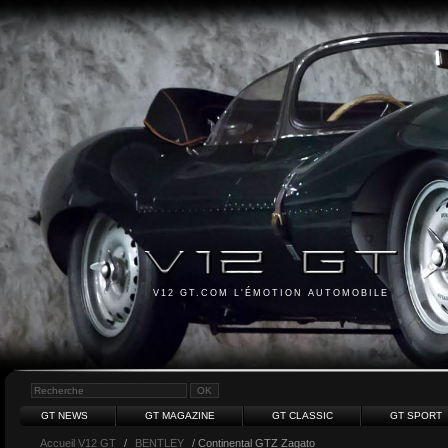
V12 GT.COM L'ÉMOTION AUTOMOBILE
GT NEWS
GT MAGAZINE
GT CLASSIC
GT SPORT
Accueil V12 GT
/
BENTLEY
/ Continental GTZ Zagato