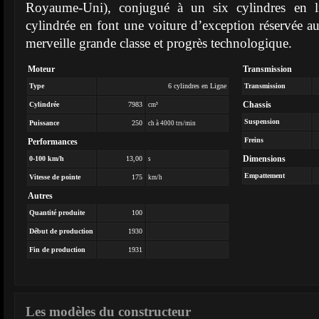
Royaume-Uni), conjugué à un six cylindres en li
cylindrée en font une voiture d’exception réservée au
merveille grande classe et progrès technologique.
Moteur
Transmission
Type
6 cylindres en Ligne
Transmission
Chassis
Cylindrée
7983
cm³
Suspension
Puissance
250
ch à 4000 trs/min
Freins
Performances
Dimensions
0-100 km/h
13,00
s
Empattement
Vitesse de pointe
175
km/h
Autres
Quantité produite
100
Début de production
1930
Fin de production
1931
Les modèles du constructeur