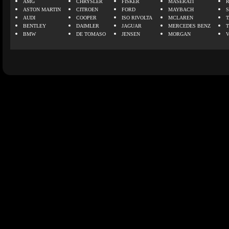
AMG
CHRYSLER
FISKER
MASERATI
ASTON MARTIN
CITROEN
FORD
MAYBACH
AUDI
COOPER
ISO RIVOLTA
MCLAREN
BENTLEY
DAIMLER
JAGUAR
MERCEDES BENZ
BMW
DE TOMASO
JENSEN
MORGAN