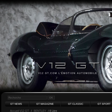
V12 GT.COM L'ÉMOTION AUTOMOBILE
GT NEWS
GT MAGAZINE
GT CLASSIC
GT SPORT
Accueil V12 GT
/
BENTLEY
/ 8 Litre