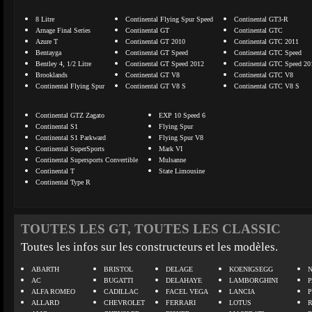
8 Litre
Continental Flying Spur Speed
Continental GT3-R
Arnage Final Series
Continental GT
Continental GTC
Azure T
Continental GT 2010
Continental GTC 2011
Bentayga
Continental GT Speed
Continental GTC Speed
Bentley 4, 1/2 Litre
Continental GT Speed 2012
Continental GTC Speed 20
Brooklands
Continental GT V8
Continental GTC V8
Continental Flying Spur
Continental GT V8 S
Continental GTC V8 S
Continental GTZ Zagato
EXP 10 Speed 6
Continental S1
Flying Spur
Continental S1 Parkward
Flying Spur V8
Continental SuperSports
Mark VI
Continental Supersports Convertible
Mulsanne
Continental T
State Limousine
Continental Type R
TOUTES LES GT, TOUTES LES CLASSIC
Toutes les infos sur les constructeurs et les modèles.
ABARTH
BRISTOL
DELAGE
KOENIGSEGG
N
AC
BUGATTI
DELAHAYE
LAMBORGHINI
P
ALFA ROMEO
CADILLAC
FACEL VEGA
LANCIA
ALLARD
CHEVROLET
FERRARI
LOTUS