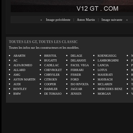
«
Image précédente
|
Aston Martin
|
Image suivante
»
TOUTES LES GT, TOUTES LES CLASSIC
Toutes les infos sur les constructeurs et les modèles.
ABARTH
BRISTOL
DELAGE
KOENIGSEGG
N
AC
BUGATTI
DELAHAYE
LAMBORGHINI
P
ALFA ROMEO
CADILLAC
FACEL VEGA
LANCIA
ALLARD
CHEVROLET
FERRARI
LOTUS
AMG
CHRYSLER
FISKER
MASERATI
ASTON MARTIN
CITROEN
FORD
MAYBACH
AUDI
COOPER
ISO RIVOLTA
MCLAREN
BENTLEY
DAIMLER
JAGUAR
MERCEDES BENZ
BMW
DE TOMASO
JENSEN
MORGAN