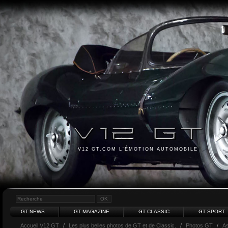
V12 GT.COM L'ÉMOTION AUTOMOBILE
GT NEWS
GT MAGAZINE
GT CLASSIC
GT SPORT
Accueil V12 GT
/
Les plus belles photos de GT et de Classic.
/
Photos GT
/
As