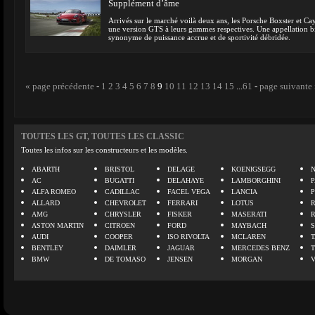
Supplément d’âme
Arrivés sur le marché voilà deux ans, les Porsche Boxster et C
une version GTS à leurs gammes respectives. Une appellation b
synonyme de puissance accrue et de sportivité débridée.
« page précédente
-
1
2
3
4
5
6
7
8
9
10
11
12
13
14
15
...
61
-
page suivante
TOUTES LES GT, TOUTES LES CLASSIC
Toutes les infos sur les constructeurs et les modèles.
ABARTH
BRISTOL
DELAGE
KOENIGSEGG
N
AC
BUGATTI
DELAHAYE
LAMBORGHINI
P
ALFA ROMEO
CADILLAC
FACEL VEGA
LANCIA
ALLARD
CHEVROLET
FERRARI
LOTUS
AMG
CHRYSLER
FISKER
MASERATI
ASTON MARTIN
CITROEN
FORD
MAYBACH
AUDI
COOPER
ISO RIVOLTA
MCLAREN
BENTLEY
DAIMLER
JAGUAR
MERCEDES BENZ
BMW
DE TOMASO
JENSEN
MORGAN