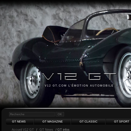
V12 GT.COM L'ÉMOTION AUTOMOBILE
GT NEWS
GT MAGAZINE
GT CLASSIC
GT SPORT
Accueil V12 GT
/
GT News
/ GT infos