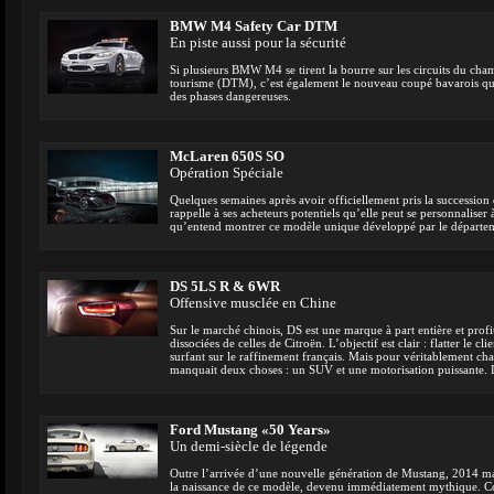
BMW M4 Safety Car DTM
En piste aussi pour la sécurité
Si plusieurs BMW M4 se tirent la bourre sur les circuits du ch
tourisme (DTM), c’est également le nouveau coupé bavarois qui a
des phases dangereuses.
McLaren 650S SO
Opération Spéciale
Quelques semaines après avoir officiellement pris la successi
rappelle à ses acheteurs potentiels qu’elle peut se personnaliser à
qu’entend montrer ce modèle unique développé par le départem
DS 5LS R & 6WR
Offensive musclée en Chine
Sur le marché chinois, DS est une marque à part entière et profi
dissociées de celles de Citroën. L’objectif est clair : flatter le cl
surfant sur le raffinement français. Mais pour véritablement chas
manquait deux choses : un SUV et une motorisation puissante.
Ford Mustang «50 Years»
Un demi-siècle de légende
Outre l’arrivée d’une nouvelle génération de Mustang, 2014 m
la naissance de ce modèle, devenu immédiatement mythique. Com