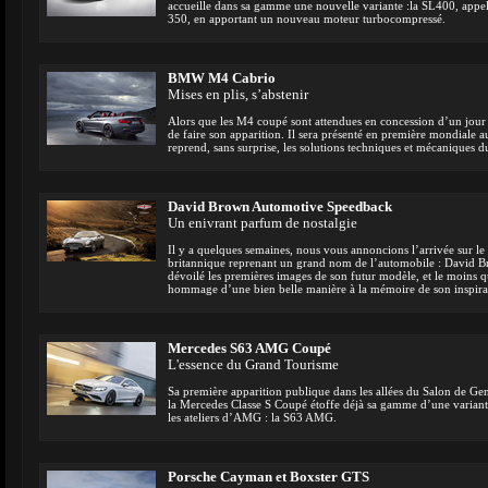
accueille dans sa gamme une nouvelle variante :la SL400, appel
350, en apportant un nouveau moteur turbocompressé.
BMW M4 Cabrio
Mises en plis, s’abstenir
Alors que les M4 coupé sont attendues en concession d’un jour à 
de faire son apparition. Il sera présenté en première mondiale
reprend, sans surprise, les solutions techniques et mécaniques 
David Brown Automotive Speedback
Un enivrant parfum de nostalgie
Il y a quelques semaines, nous vous annoncions l’arrivée sur 
britannique reprenant un grand nom de l’automobile : David 
dévoilé les premières images de son futur modèle, et le moins qu
hommage d’une bien belle manière à la mémoire de son inspira
Mercedes S63 AMG Coupé
L'essence du Grand Tourisme
Sa première apparition publique dans les allées du Salon de Ge
la Mercedes Classe S Coupé étoffe déjà sa gamme d’une variant
les ateliers d’AMG : la S63 AMG.
Porsche Cayman et Boxster GTS