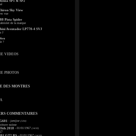
Monza SP1 & SP2
sé
Chiron Sky View
vec vue
88 Pista Spider
abriolet de la marque
ini Aventador LP770-4 SVJ
u J
Divo
le ?
IE VIDEOS
IE PHOTOS
TE DES MONTRES
A
ERS COMMENTAIRES
 G601
- jamijoe
(5/04)
oiture suisse
fith 2018
- 01/01/1967
(14/10)
67
991 GT2 RS
- 01/01/1967
(14/10)