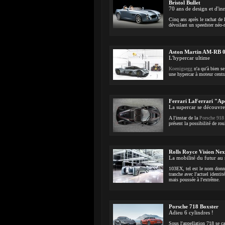
Bristol Bullet
70 ans de design et d'in
Cinq ans après le rachat de 
dévoilant un speedster néo-r
Aston Martin AM-RB 
L'hypercar ultime
Koenigsegg
n'a qu'à bien se
une hypercar à moteur centra
Ferrari LaFerrari "Ap
La supercar se découvre
A l'instar de la
Porsche 918
présent la possibilité de ro
Rolls Royce Vision Nex
La mobilité du futur au 
103EX, tel est le nom donné
tranche avec l'actuel identi
mais poussée à l'extrême.
Porsche 718 Boxster
Adieu 6 cylindres !
Sous l'appellation 718 se c