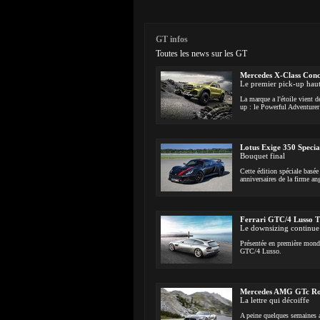
GT infos
Toutes les news sur les GT
Mercedes X-Class Conc
Le premier pick-up ha
La marque a l'étoile vient d
up : le Powerful Adventurer 
Lotus Exige 350 Specia
Bouquet final
Cette édition spéciale basée
anniversaires de la firme an
Ferrari GTC/4 Lusso T
Le downsizing continue
Présentée en première mondi
GTC/4 Lusso.
Mercedes AMG GTc Ro
La lettre qui décoiffe
A peine quelques semaines 