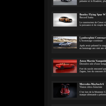
présente ici le Roadster, pl
Bentley Flying Spur W
Record battu
Le constructeur de Crewe vie
la puissance et du couple d
Lamborghini Centenar
L'hommage continue
Après avoir présenté le cou
en hommage aux cent ans de
Aston Martin Vanquish
Dernière née d'une long
Fort du succès rencontré pa
Zagato, lors du concours d'
Mercedes-Maybach 6
Vision rétro-futuriste
C'est lors de la Monterey C
marque allemande a présent