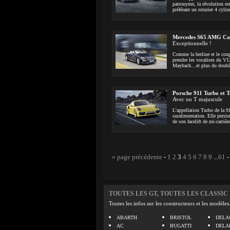
patronyme, la révolution est
préférant un roturier 4 cylin
Mercedes S65 AMG Ca
Exceptionnelle !
Comme la berline et le coup
prendre les vocalises du V12
Maybach…et plus du doub
Porsche 911 Turbo et 
Avec un T majuscule
L’appellation Turbo de la 9
suralimentation. Elle persis
de son facelift de mi-carrièr
« page précédente
-
1
2
3
4
5
6
7
8
9
...
61
TOUTES LES GT, TOUTES LES CLASSIC
Toutes les infos sur les constructeurs et les modèles
ABARTH
BRISTOL
DELA
AC
BUGATTI
DELA