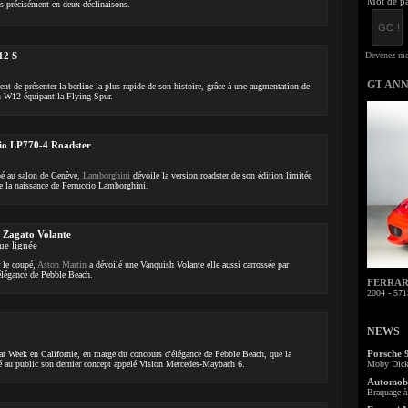
Mot de pa
us précisément en deux déclinaisons.
12 S
GT AN
nt de présenter la berline la plus rapide de son histoire, grâce à une augmentation de
u W12 équipant la Flying Spur.
io LP770-4 Roadster
pé au salon de Genève,
Lamborghini
dévoile la version roadster de son édition limitée
 la naissance de Ferruccio Lamborghini.
 Zagato Volante
ue lignée
r le coupé,
Aston Martin
a dévoilé une Vanquish Volante elle aussi carrossée par
élégance de Pebble Beach.
FERRARI 
2004 - 571
NEWS
Porsche 
ar Week en Californie, en marge du concours d'élégance de Pebble Beach, que la
é au public son dernier concept appelé Vision Mercedes-Maybach 6.
Moby Dick 
Automobi
Braquage à 