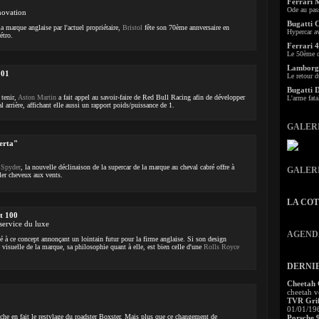
Ferrari 
Ode au pas
novation
Bugatti 
la marque anglaise par l'actuel propriétaire,
Bristol
fête son 70ème annversaire en
Hypercar a
étro.
Ferrari 4
Le 50ème c
Lamborgh
001
Le retour d
Bugatti 
 tenir,
Aston Martin
a fait appel au savoir-faire de Red Bull Racing afin de développer
L'arme fata
l arrière, affichant elle aussi un rapport poids/puissance de 1.
GALER
erta"
 Spyder
, la nouvelle déclinaison de la supercar de la marque au cheval cabré offre à
GALER
uler cheveux aux vents.
LA CO
t 100
service du luxe
AGEND
 à ce concept annonçant un lointain futur pour la firme anglaise. Si son design
té visuelle de la marque, sa philosophie quant à elle, est bien celle d'une
Rolls Royce
DERNI
Cheetah
cheetah v
TVR Grif
01/01/19
ache en fait le restylage du roadster Boxster. Mais plus que ce changement de
Porsche 