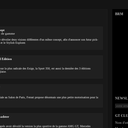
BRM
ept
ut de gamme
e dévoiler deux visions différentes d'un même concept, afin d'annoncer son futur pick-
et le Stylish Explorer.
l Edition
 sur la plus radicale des Exige, la Sport 350, est aussi la dernière des 3 éditions
glaise.
ale au Salon de Paris, Ferrari propose désormais une plus petite motorisation pour la
NEWSLET
GT CL
adster
Nom d'uti
après avoir dévoilé la version la plus sportive de la gamme AMG GT, Mercedes