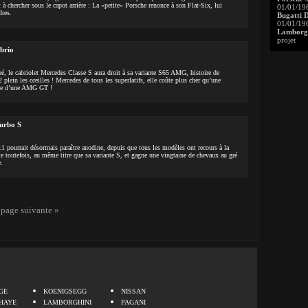
 à chercher sous le capot arrière : La «petite» Porsche renonce à son Flat-Six, lui
01/01/19
dres.
Bugatti 
01/01/19
Lamborgh
projet
brio
é, le cabriolet Mercedes Classe S aura droit à sa variante S65 AMG, histoire de
 plein les oreilles ! Mercedes de tous les superlatifs, elle coûte plus cher qu’une
le d’une AMG GT !
Turbo S
11 pourrait désormais paraître anodine, depuis que tous les modèles ont recours à la
te toutefois, au même titre que sa variante S, et gagne une vingtaine de chevaux au gré
e.
-
page suivante »
.
GE
KOENIGSEGG
NISSAN
HAYE
LAMBORGHINI
PAGANI