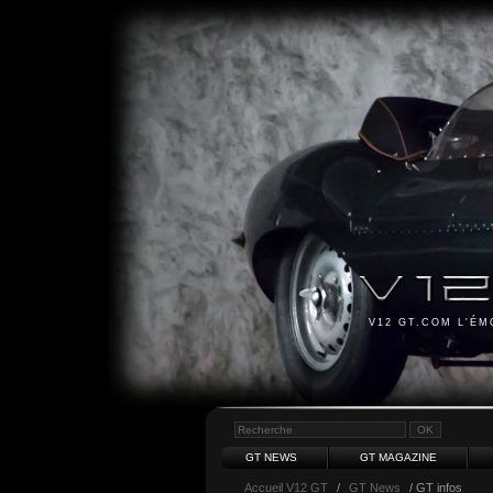
V12 GT.COM L'É
GT NEWS
GT MAGAZINE
Accueil V12 GT
/
GT News
/ GT infos