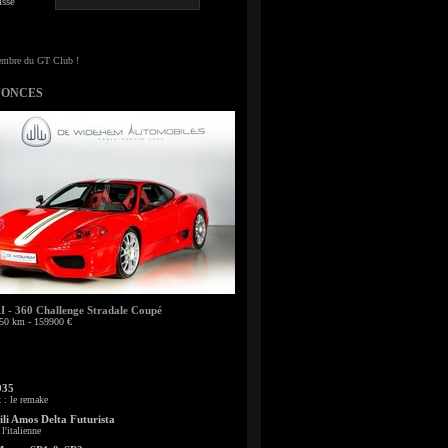
sse
NONCES
- 360 Challenge Stradale Coupé
50 km - 159900 €
935
: le remake
li Amos Delta Futurista
l'italienne