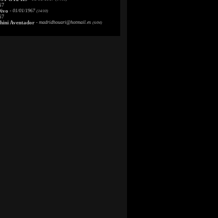
67
Divo
- 01/01/1967
(14/10)
67
ini Aventador
-
madridhouari@hotmail.es
(6/04)