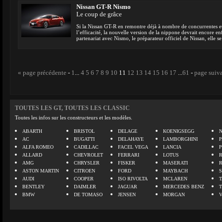
Nissan GT-R Nismo
Le coup de grâce
Si la Nissan GT-R en remontre déjà à nombre de concurrentes e
l’efficacité, la nouvelle version de la nippone devrait encore e
partenariat avec Nismo, le préparateur officiel de Nissan, elle se
« page précédente
-
1
...
4
5
6
7
8
9
10
11
12
13
14
15
16
17
...
61
-
page suiv
TOUTES LES GT, TOUTES LES CLASSIC
Toutes les infos sur les constructeurs et les modèles.
ABARTH
BRISTOL
DELAGE
KOENIGSEGG
N
AC
BUGATTI
DELAHAYE
LAMBORGHINI
P
ALFA ROMEO
CADILLAC
FACEL VEGA
LANCIA
ALLARD
CHEVROLET
FERRARI
LOTUS
AMG
CHRYSLER
FISKER
MASERATI
ASTON MARTIN
CITROEN
FORD
MAYBACH
AUDI
COOPER
ISO RIVOLTA
MCLAREN
BENTLEY
DAIMLER
JAGUAR
MERCEDES BENZ
BMW
DE TOMASO
JENSEN
MORGAN