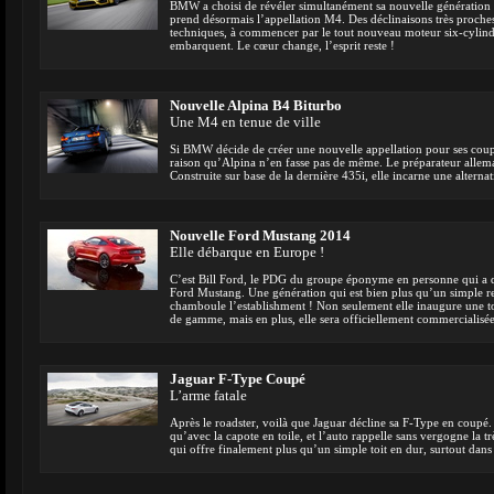
BMW a choisi de révéler simultanément sa nouvelle génération 
prend désormais l’appellation M4. Des déclinaisons très proches 
techniques, à commencer par le tout nouveau moteur six-cylind
embarquent. Le cœur change, l’esprit reste !
Nouvelle Alpina B4 Biturbo
Une M4 en tenue de ville
Si BMW décide de créer une nouvelle appellation pour ses coup
raison qu’Alpina n’en fasse pas de même. Le préparateur allem
Construite sur base de la dernière 435i, elle incarne une alternat
Nouvelle Ford Mustang 2014
Elle débarque en Europe !
C’est Bill Ford, le PDG du groupe éponyme en personne qui a d
Ford Mustang. Une génération qui est bien plus qu’un simple r
chamboule l’establishment ! Non seulement elle inaugure une t
de gamme, mais en plus, elle sera officiellement commercialisé
Jaguar F-Type Coupé
L’arme fatale
Après le roadster, voilà que Jaguar décline sa F-Type en coupé. 
qu’avec la capote en toile, et l’auto rappelle sans vergogne la
qui offre finalement plus qu’un simple toit en dur, surtout dans 