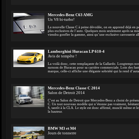
Mercedes-Benz C63 AMG
Un V8 bi-turbo!
La nouvelle Classe C à peine dévoilée, on en apprend déjà en pe
plus exclusives de l’auto. Quelques mois seulement après sa mi
viendra gonfler la gamme, ainsi qu’une exclusive carrosserie al
Lamborghini Huracan LP 610-4
Avis de tempête !
La voilà donc, cette remplaçante de la Gallardo. Longtemps no
surnom de Huracan pour sa carrière commerciale. Loin des fantai
marque, celle-ci affiche une élégante sobriété qui la rend d’auta
Mercedes-Benz Classe C 2014
Salon de Detroit 2014
C’est au Salon de Detroit que Mercedes-Benz a choisi de présen
C. Un tout nouveau modèle qui n’étonne pas vraiment, hésitant à 
S, tantôt à la CLA. Le style est donc affirmé, musclé même et l
la hauteur.
BMW M3 et M4
Jours de tonnerre