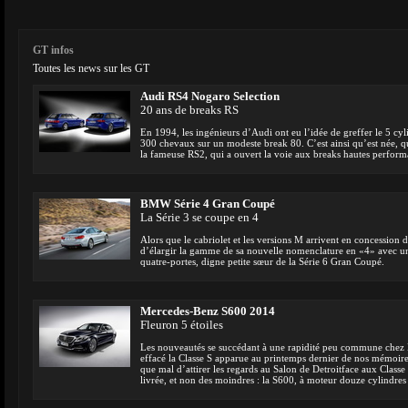
GT infos
Toutes les news sur les GT
Audi RS4 Nogaro Selection
20 ans de breaks RS
En 1994, les ingénieurs d’Audi ont eu l’idée de greffer le 5 cyli
300 chevaux sur un modeste break 80. C’est ainsi qu’est née, qu
la fameuse RS2, qui a ouvert la voie aux breaks hautes performa
BMW Série 4 Gran Coupé
La Série 3 se coupe en 4
Alors que le cabriolet et les versions M arrivent en concession
d’élargir la gamme de sa nouvelle nomenclature en «4» avec u
quatre-portes, digne petite sœur de la Série 6 Gran Coupé.
Mercedes-Benz S600 2014
Fleuron 5 étoiles
Les nouveautés se succédant à une rapidité peu commune chez 
effacé la Classe S apparue au printemps dernier de nos mémoires. 
que mal d’attirer les regards au Salon de Detroitface aux Cla
livrée, et non des moindres : la S600, à moteur douze cylindres