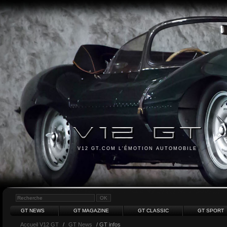
V12 GT.COM L'ÉMOTION AUTOMOBILE
GT NEWS
GT MAGAZINE
GT CLASSIC
GT SPORT
Accueil V12 GT
/
GT News
/ GT infos