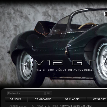
V12 GT.COM L'ÉMOTION AUTOMOBILE
GT NEWS
GT MAGAZINE
GT CLASSIC
GT SPORT
Accueil V12 GT
/
GT News
/
GT infos
/ BMW M4 Safety Car DTM