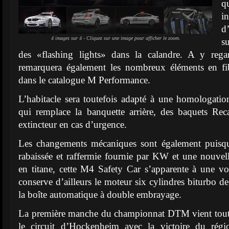
i
d
4 images sur 4 - Cliquez sur une image pour afficher le zoom.
s
des «flashing lights» dans la calandre. A y rega
remarquera également les nombreux éléments en fi
dans le catalogue M Performance.
L’habitacle sera toutefois adapté à une homologatio
qui remplace la banquette arrière, des baquets Rec
extincteur en cas d’urgence.
Les changements mécaniques sont également puisqu
rabaissée et raffermie fournie par KW et une nouve
en titane, cette M4 Safety Car s’apparente à une voi
conserve d’ailleurs le moteur six cylindres biturbo d
la boîte automatique à double embrayage.
La première manche du championnat DTM vient tout j
le circuit d’Hockenheim avec la victoire du régi