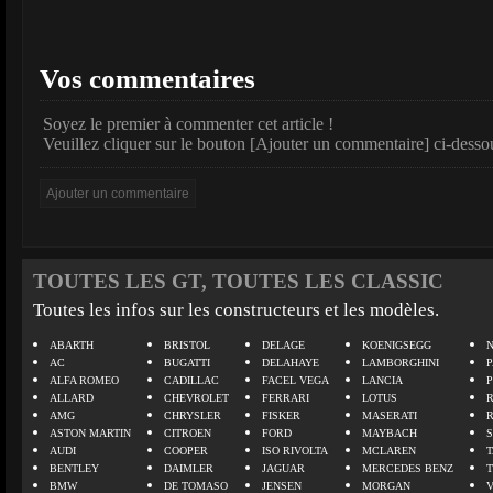
Vos commentaires
Soyez le premier à commenter cet article !
Veuillez cliquer sur le bouton [Ajouter un commentaire] ci-desso
TOUTES LES GT, TOUTES LES CLASSIC
Toutes les infos sur les constructeurs et les modèles.
ABARTH
BRISTOL
DELAGE
KOENIGSEGG
N
AC
BUGATTI
DELAHAYE
LAMBORGHINI
P
ALFA ROMEO
CADILLAC
FACEL VEGA
LANCIA
ALLARD
CHEVROLET
FERRARI
LOTUS
AMG
CHRYSLER
FISKER
MASERATI
ASTON MARTIN
CITROEN
FORD
MAYBACH
AUDI
COOPER
ISO RIVOLTA
MCLAREN
BENTLEY
DAIMLER
JAGUAR
MERCEDES BENZ
BMW
DE TOMASO
JENSEN
MORGAN