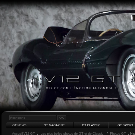
V12 GT.COM L'ÉMOTION AUTOMOBILE
GT NEWS
GT MAGAZINE
GT CLASSIC
GT SPORT
Accueil V12 GT
/
Les plus belles photos de GT et de Classic.
/
Photos GT
/ Ni