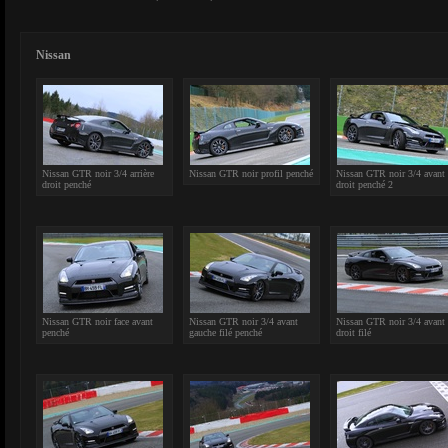
Nissan
Nissan GTR noir 3/4 arrière
Nissan GTR noir profil penché
Nissan GTR noir 3/4 avant
droit penché
droit penché 2
Nissan GTR noir face avant
Nissan GTR noir 3/4 avant
Nissan GTR noir 3/4 avant
penché
gauche filé penché
droit filé