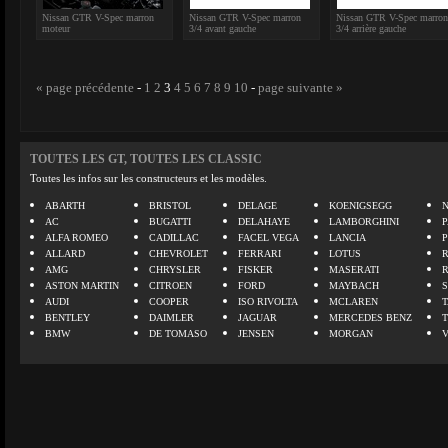
Nissan GTR V-Spec marron
Nissan GTR V-Spec marron
Nissan GTR V-Spec marron
moteur
3/4 avant gauche
3/4 arrière gauche
« page précédente
-
1
2
3
4
5
6
7
8
9
10
-
page suivante »
TOUTES LES GT, TOUTES LES CLASSIC
Toutes les infos sur les constructeurs et les modèles.
ABARTH
BRISTOL
DELAGE
KOENIGSEGG
N
AC
BUGATTI
DELAHAYE
LAMBORGHINI
P
ALFA ROMEO
CADILLAC
FACEL VEGA
LANCIA
ALLARD
CHEVROLET
FERRARI
LOTUS
AMG
CHRYSLER
FISKER
MASERATI
ASTON MARTIN
CITROEN
FORD
MAYBACH
AUDI
COOPER
ISO RIVOLTA
MCLAREN
BENTLEY
DAIMLER
JAGUAR
MERCEDES BENZ
BMW
DE TOMASO
JENSEN
MORGAN