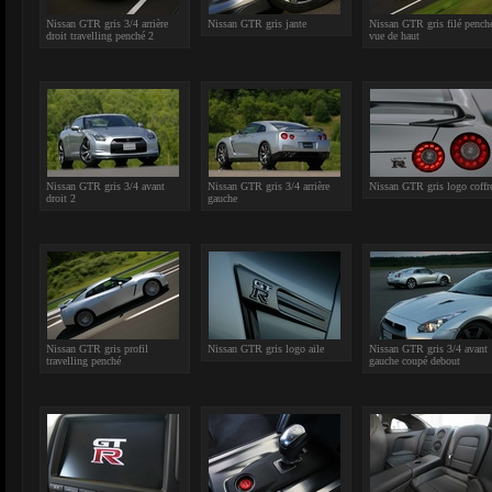
Nissan GTR gris 3/4 arrière
Nissan GTR gris jante
Nissan GTR gris filé pench
droit travelling penché 2
vue de haut
Nissan GTR gris 3/4 avant
Nissan GTR gris 3/4 arrière
Nissan GTR gris logo coffr
droit 2
gauche
Nissan GTR gris profil
Nissan GTR gris logo aile
Nissan GTR gris 3/4 avant
travelling penché
gauche coupé debout