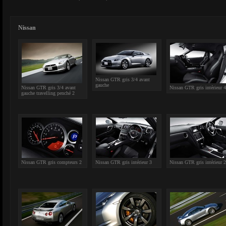
Nissan
Nissan GTR gris 3/4 avant
gauche
Nissan GTR gris 3/4 avant
Nissan GTR gris intérieur 4
gauche travelling penché 2
Nissan GTR gris compteurs 2
Nissan GTR gris intérieur 3
Nissan GTR gris intérieur 2