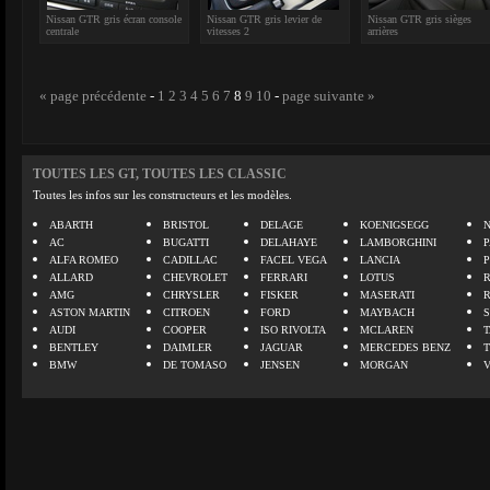
Nissan GTR gris écran console
Nissan GTR gris levier de
Nissan GTR gris sièges
centrale
vitesses 2
arrières
« page précédente
-
1
2
3
4
5
6
7
8
9
10
-
page suivante »
TOUTES LES GT, TOUTES LES CLASSIC
Toutes les infos sur les constructeurs et les modèles.
ABARTH
BRISTOL
DELAGE
KOENIGSEGG
N
AC
BUGATTI
DELAHAYE
LAMBORGHINI
P
ALFA ROMEO
CADILLAC
FACEL VEGA
LANCIA
ALLARD
CHEVROLET
FERRARI
LOTUS
AMG
CHRYSLER
FISKER
MASERATI
ASTON MARTIN
CITROEN
FORD
MAYBACH
AUDI
COOPER
ISO RIVOLTA
MCLAREN
BENTLEY
DAIMLER
JAGUAR
MERCEDES BENZ
BMW
DE TOMASO
JENSEN
MORGAN