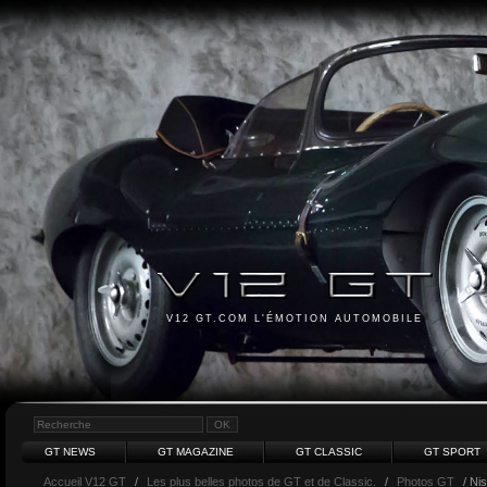
V12 GT.COM L'ÉMOTION AUTOMOBILE
GT NEWS
GT MAGAZINE
GT CLASSIC
GT SPORT
Accueil V12 GT
/
Les plus belles photos de GT et de Classic.
/
Photos GT
/ Ni