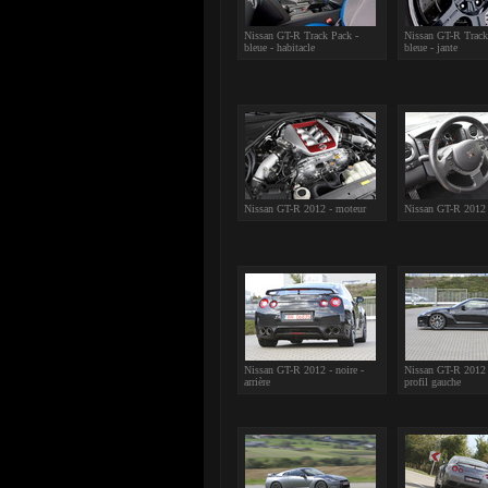
Nissan GT-R Track Pack -
Nissan GT-R Track
bleue - habitacle
bleue - jante
Nissan GT-R 2012 - moteur
Nissan GT-R 2012 -
Nissan GT-R 2012 - noire -
Nissan GT-R 2012 -
arrière
profil gauche