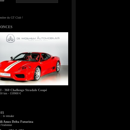
sse
NONCES
- 360 Challenge Stradale Coupé
50 km - 159900 €
935
: le remake
li Amos Delta Futurista
l'italienne