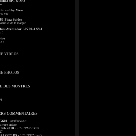
Monza SP1 & SP2
sé
Chiron Sky View
vec vue
88 Pista Spider
abriolet de la marque
ini Aventador LP770-4 SVJ
u J
Divo
le ?
IE VIDEOS
IE PHOTOS
TE DES MONTRES
A
ERS COMMENTAIRES
 G601
- jamijoe
(5/04)
oiture suisse
fith 2018
- 01/01/1967
(14/10)
67
991 GT2 RS
- 01/01/1967
(14/10)