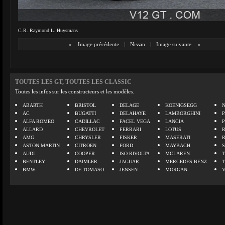
C.R. Raymond L. Huysmans
«
Image précédente
|
Nissan
|
Image suivante
»
TOUTES LES GT, TOUTES LES CLASSIC
Toutes les infos sur les constructeurs et les modèles.
ABARTH
BRISTOL
DELAGE
KOENIGSEGG
N
AC
BUGATTI
DELAHAYE
LAMBORGHINI
P
ALFA ROMEO
CADILLAC
FACEL VEGA
LANCIA
ALLARD
CHEVROLET
FERRARI
LOTUS
AMG
CHRYSLER
FISKER
MASERATI
ASTON MARTIN
CITROEN
FORD
MAYBACH
AUDI
COOPER
ISO RIVOLTA
MCLAREN
BENTLEY
DAIMLER
JAGUAR
MERCEDES BENZ
BMW
DE TOMASO
JENSEN
MORGAN