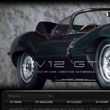
V12 GT.COM L'ÉMOTION AUTOMOBILE
GT NEWS
GT MAGAZINE
GT CLASSIC
GT SPORT
Accueil V12 GT
/
Les plus belles photos de GT et de Classic.
/
Photos GT
/
N