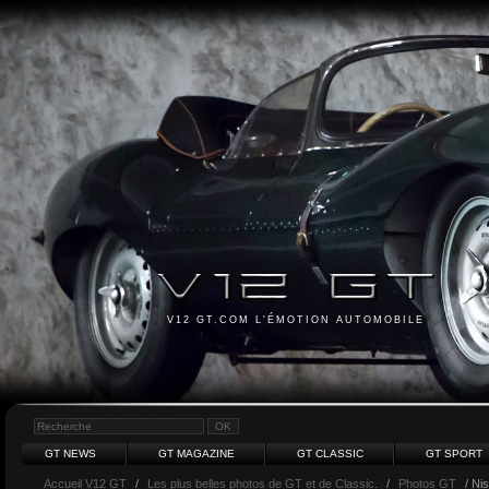
V12 GT.COM L'ÉMOTION AUTOMOBILE
GT NEWS
GT MAGAZINE
GT CLASSIC
GT SPORT
Accueil V12 GT
/
Les plus belles photos de GT et de Classic.
/
Photos GT
/ Ni