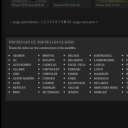
Nissan GT-R Grise AV&AR
Nissan GT-R Grise AV
Nissan GT-R 3/4 AV
« page précédente
-
1
2
3
4
5
6
7
8
9
10
-
page suivante »
TOUTES LES GT, TOUTES LES CLASSIC
Toutes les infos sur les constructeurs et les modèles.
ABARTH
BRISTOL
DELAGE
KOENIGSEGG
N
AC
BUGATTI
DELAHAYE
LAMBORGHINI
P
ALFA ROMEO
CADILLAC
FACEL VEGA
LANCIA
ALLARD
CHEVROLET
FERRARI
LOTUS
AMG
CHRYSLER
FISKER
MASERATI
ASTON MARTIN
CITROEN
FORD
MAYBACH
AUDI
COOPER
ISO RIVOLTA
MCLAREN
BENTLEY
DAIMLER
JAGUAR
MERCEDES BENZ
BMW
DE TOMASO
JENSEN
MORGAN