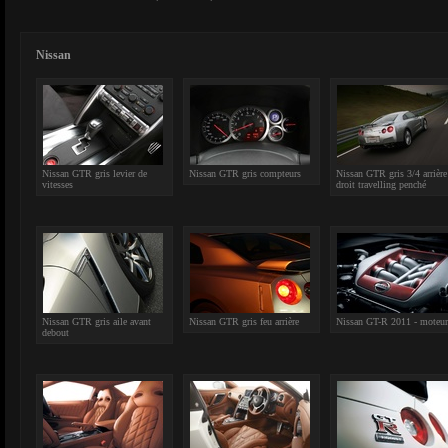
Nissan
Nissan GTR gris levier de
Nissan GTR gris compteurs
Nissan GTR gris 3/4 arrière
vitesses
droit travelling penché
Nissan GTR gris aile avant
Nissan GTR gris feu arrière
Nissan GT-R 2011 - moteur
debout