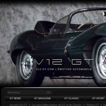
V12 GT.COM L'ÉMOTION AUTOMOBILE
GT NEWS
GT MAGAZINE
GT CLASSIC
GT SPORT
Accueil V12 GT
/
Les plus belles photos de GT et de Classic.
/
Photos GT
/
N