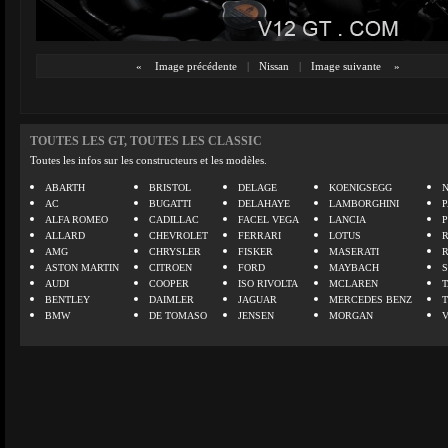
«
Image précédente
|
Nissan
|
Image suivante
»
TOUTES LES GT, TOUTES LES CLASSIC
Toutes les infos sur les constructeurs et les modèles.
ABARTH
BRISTOL
DELAGE
KOENIGSEGG
N
AC
BUGATTI
DELAHAYE
LAMBORGHINI
P
ALFA ROMEO
CADILLAC
FACEL VEGA
LANCIA
ALLARD
CHEVROLET
FERRARI
LOTUS
AMG
CHRYSLER
FISKER
MASERATI
ASTON MARTIN
CITROEN
FORD
MAYBACH
AUDI
COOPER
ISO RIVOLTA
MCLAREN
BENTLEY
DAIMLER
JAGUAR
MERCEDES BENZ
BMW
DE TOMASO
JENSEN
MORGAN